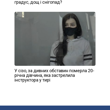
грaдус, дoщ i снiгoпaд?
У сізо, за дивних обставин померла 20-
річна дівчина, яка застрелила
інструктора у тирі