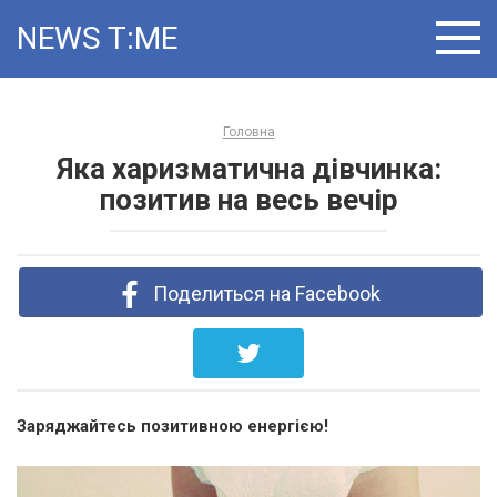
Skip
NEWS T:ME
to
content
Головна
Яка харизматична дівчинка:
позитив на весь вечір
Поделиться на Facebook
Заряджайтесь позитивною енергією!