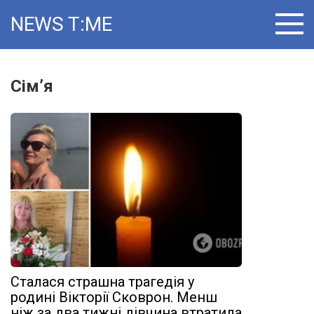
Skip
NEWS T:ME
to
content
Сім’я
Сталася страшна трагедія у
родині Вікторії Сковрон. Менш
ніж за два тижні дівчина втратила