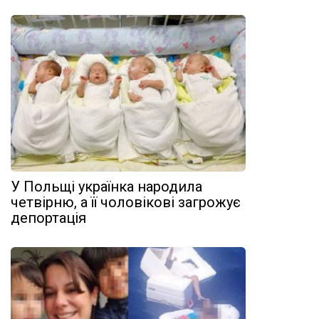
У Польщі українка народила
четвірню, а її чоловікові загрожує
депортація