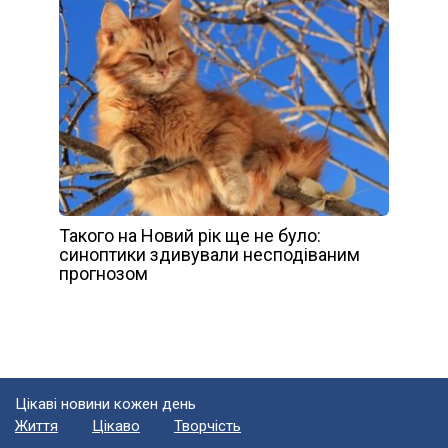
Такого на Новий рік ще не було:
синоптики здивували несподіваним
прогнозом
Цікаві новини кожен день
Життя
Цікаво
Творчість