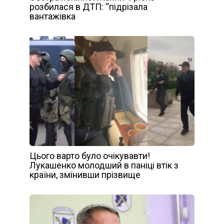
розбилася в ДТП: “підрізала
вантажівка
Цього варто було очікувавти!
Лукашенко молодший в пaнiцi втік з
країни, змінивши прізвище