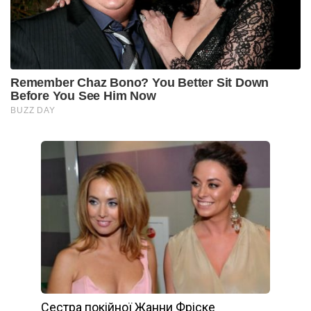
Сестра покійної Жанни Фріске