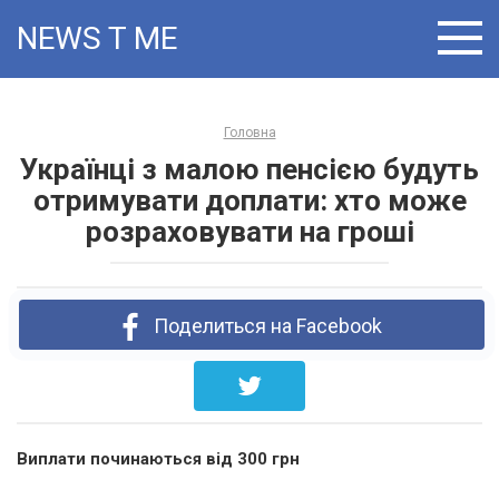
Skip
NEWS T:ME
to
content
Головна
Українці з малою пенсією будуть
отримувати доплати: хто може
розраховувати на гроші
Поделиться на Facebook
Виплати починаються від 300 грн