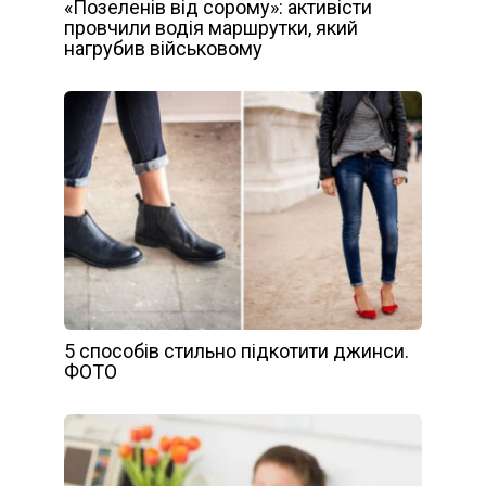
«Позеленів від сорому»: активісти
провчили водія маршрутки, який
нагрубив військовому
5 способів стильно підкотити джинси.
ФОТО