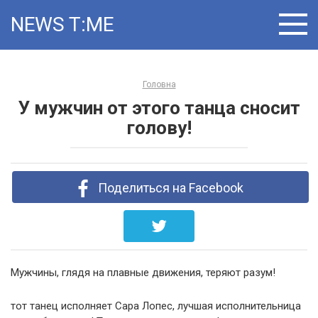
Skip
NEWS T:ME
to
content
Головна
У мужчин от этого танца сносит
голову!
Поделиться на Facebook
Мужчины, глядя на плавные движения, теряют разум!
тот танец исполняет Сара Лопес, лучшая исполнительница