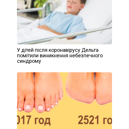
У дітей після коронавірусу Дельта
помітили виникнення небезпечного
синдрому