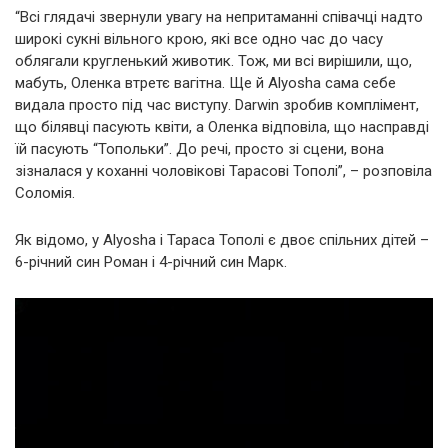
“Всі глядачі звернули увагу на непритаманні співачці надто
широкі сукні вільного крою, які все одно час до часу
облягали кругленький животик. Тож, ми всі вирішили, що,
мабуть, Оленка втретє вагітна. Ще й Alyosha сама себе
видала просто під час виступу. Darwin зробив комплімент,
що білявці пасують квіти, а Оленка відповіла, що насправді
їй пасують “Топольки”. До речі, просто зі сцени, вона
зізналася у коханні чоловікові Тарасові Тополі”, – розповіла
Соломія.
Як відомо, у Alyosha і Тараса Тополі є двоє спільних дітей –
6-річний син Роман і 4-річний син Марк.