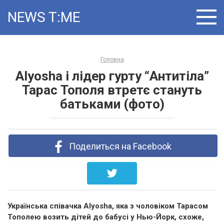
Skip
NEWS T:ME
to
content
Головна
Alyosha і лідер гурту “Антитіла”
Тарас Тополя втретє стануть
батьками (фото)
Поделиться на Facebook
Українська співачка Alyosha, яка з чоловіком Тарасом
Тополею возить дітей до бабусі у Нью-Йорк, схоже,