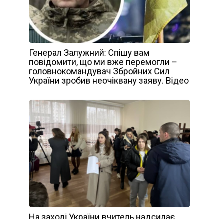
Генерал Залужний: Спішу вам
повідомити, що ми вже перемогли –
головнокомандувач Збройних Сил
України зробив неочіквану заяву. Відео
На заході України вчитель надсилає