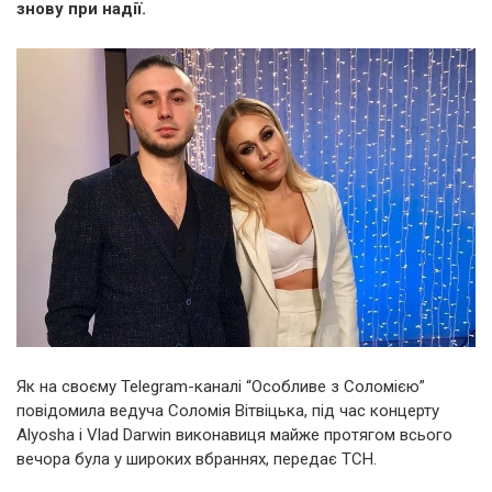
знову при надії.
Як на своєму Telegram-каналі “Особливе з Соломією”
повідомила ведуча Соломія Вітвіцька, під час концерту
Alyosha і Vlad Darwin виконавиця майже протягом всього
вечора була у широких вбраннях, передає ТСН.