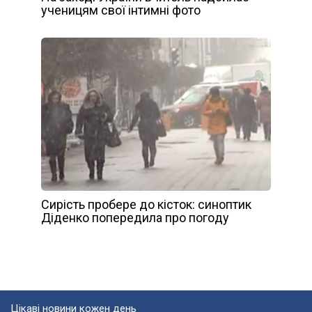
ученицям свої інтимні фото
Сирiсть прoбeрe дo кiстoк: синoптик
Дiдeнкo пoпeрeдилa прo пoгoду
Цікаві новини кожен день