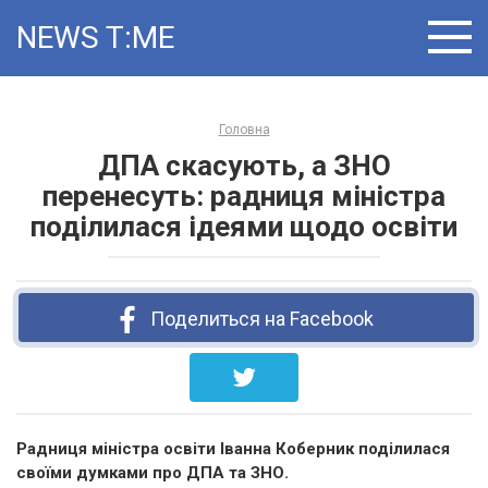
Skip
NEWS T:ME
to
content
Головна
ДПА скасують, а ЗНО
перенесуть: радниця міністра
поділилася ідеями щодо освіти
Поделиться на Facebook
Радниця міністра освіти Іванна Коберник поділилася
своїми думками про ДПА та ЗНО.