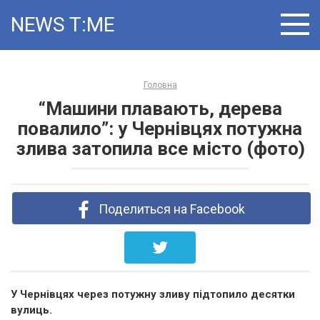
Skip
NEWS T:ME
to
content
Головна
“Машини плавають, дерева
повалило”: у Чернівцях потужна
злива затопила все місто (фото)
Поделиться на Facebook
У Чернівцях через потужну зливу підтопило десятки
вулиць.