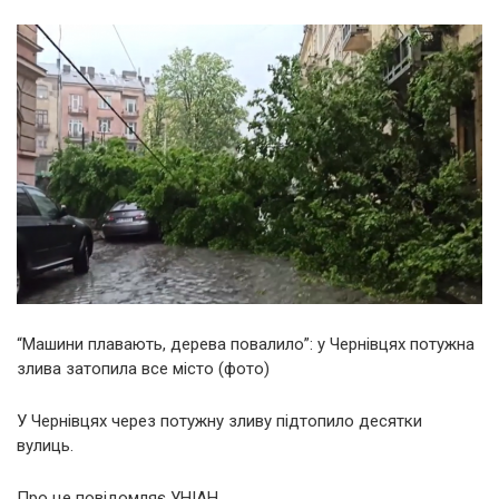
“Машини плавають, дерева повалило”: у Чернівцях потужна
злива затопила все місто (фото)
У Чернівцях через потужну зливу підтопило десятки
вулиць.
Про це повідомляє УНІАН.