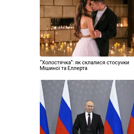
“Холостячка”: як склалися стосунки
Мішиної та Еллерта