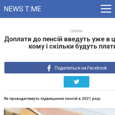
Skip
NEWS T:ME
to
content
Головна
Доплати до пенсій введуть уже в 
кому і скільки будуть плат
Поделиться на Facebook
Як проводитимуть підвищення пенсій в 2021 році