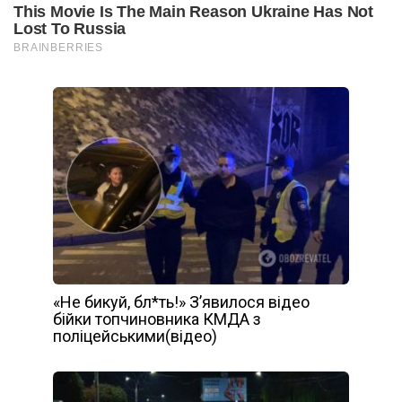
«Не бикуй, бл*ть!» З’явилося відео
бійки топчиновника КМДА з
поліцейськими(відео)