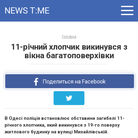
Skip
NEWS T:ME
to
content
Головна
11-річний хлопчик викинувся з
вікна багатоповерхівки
Поделиться на Facebook
В Одесі поліція встановлює обставини загибелі 11-
річного хлопчика, який викинувся з 19-го поверху
житлового будинку на вулиці Михайлівській.