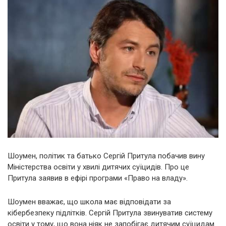
Шоумен, політик та батько Сергій Притула побачив вину
Міністерства освіти у хвилі дитячих суїцидів. Про це
Притула заявив в ефірі програми «Право на владу».
Шоумен вважає, що школа має відповідати за
кібербезпеку підлітків. Сергій Притула звинуватив систему
освіти у тому, що вона ніяк не запобігає дитячим суїцидам.