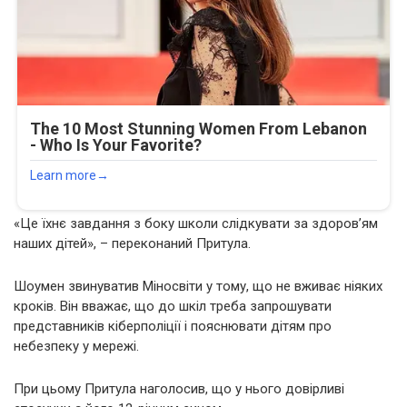
«Це їхнє завдання з боку школи слідкувати за здоров’ям
наших дітей», – переконаний Притула.
Шоумен звинуватив Міносвіти у тому, що не вживає ніяких
кроків. Він вважає, що до шкіл треба запрошувати
представників кіберполіції і пояснювати дітям про
небезпеку у мережі.
При цьому Притула наголосив, що у нього довірливі