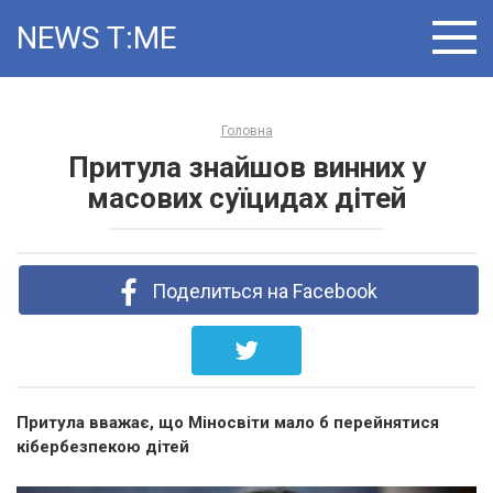
Skip
NEWS T:ME
to
content
Головна
Притула знайшов винних у
масових суїцидах дітей
Поделиться на Facebook
Притула вважає, що Міносвіти мало б перейнятися
кібербезпекою дітей