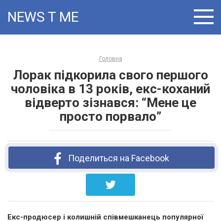
Skip
NEWS T:ME
to
content
Головна
Лорак підкорила свого першого
чоловіка в 13 років, екс-коханий
відверто зізнався: “Мене це
просто порвало”
Поделиться на Facebook
Екс-продюсер і колишній співмешканець популярної