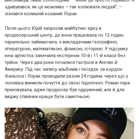
виконавців, пише Собеседник. “Мене це просто порвало! Я
здивувався, як це можливо – так копіювати людей”, –
зізнався колишній коханий Лорак.
Після цього Юрій запросив майбутню зірку в
продюсерський центр, де вона працювала по 12 годин,
паралельно займаючись з викладачами географією,
літературою, математикою, фізикою, історією. У підсумку
юна артистка закінчила екстерном 10-й і 11-й класи без
трійок. Через два роки почалися гастролі в Англію й
Америку. Під час запису альбомів і поїздок за кордон
Фальоса і Лорак проводили разом 24 години, через що у
чоловіка виникли почуття до своєї підопічної. Роман пара
приховувала, адже продюсер був одружений, але й для
іміджу співачки краще бути самотньою.