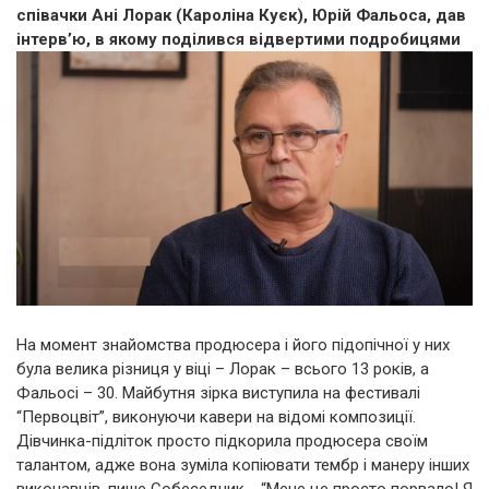
співачки Ані Лорак (Кароліна Куєк), Юрій Фальоса, дав
інтерв’ю, в якому поділився відвертими подробицями
На момент знайомства продюсера і його підопічної у них
була велика різниця у віці – Лорак – всього 13 років, а
Фальосі – 30. Майбутня зірка виступила на фестивалі
“Первоцвіт”, виконуючи кавери на відомі композиції.
Дівчинка-підліток просто підкорила продюсера своїм
талантом, адже вона зуміла копіювати тембр і манеру інших