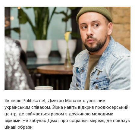
Як пише Politeka.net, Дмитро Монатік є успішним
українським співаком. Зірка навіть відкрив продюсерський
центр, де займається разом з дружиною молодими
зірками. Не забуває Діма і про соціальні мережі, де показує
цікаві образи.