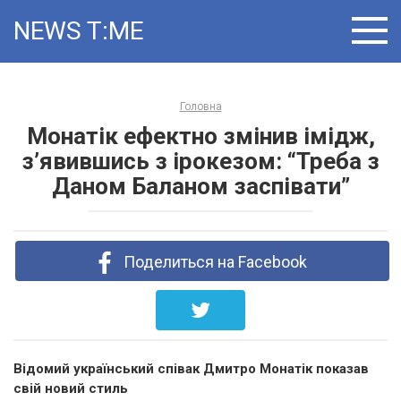
Skip
NEWS T ME
to
content
Головна
Монатік ефектно змінив імідж,
з’явившись з ірокезом: “Треба з
Даном Баланом заспівати”
Поделиться на Facebook
Відомий український співак Дмитро Монатік показав
свій новий стиль