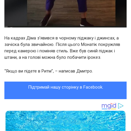
На кадрах Діма з’явився в чорному піджаку і джинсах, а
зачіска була звичайною. Після цього Монатік покружляв
перед камерою і поміняв стиль. Вже був синій піджак і
штани, а на голові можна було побачити ірокез.
“Якщо ви підете в Ритм”, – написав Дмитро.
Підтримай нашу сторінку в Facebook.