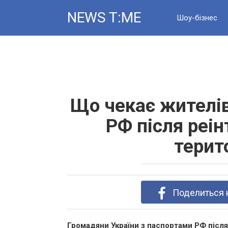
Skip
NEWS T:ME
to
Шоу-бізнес
content
Новини
Що чекає жителі
РФ після реін
терит
Поделиться 
Громадяни України з паспортами РФ після