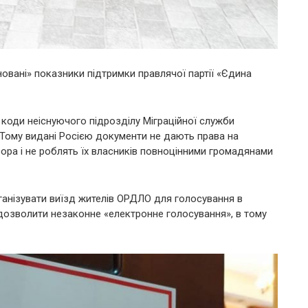
овані» показники підтримки правлячої партії «Єдина
коди неіснуючого підрозділу Міграційної служби
. Тому видані Росією документи не дають права на
есора і не роблять їх власників повноцінними громадянами
анізувати виїзд жителів ОРДЛО для голосування в
 дозволити незаконне «електронне голосування», в тому