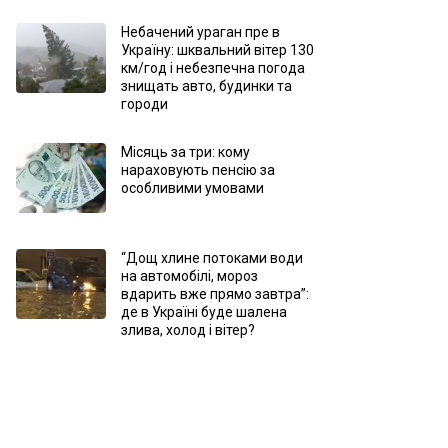
Небачений ураган пре в
Україну: шквальний вітер 130
км/год і небезпечна погода
знищать авто, будинки та
городи
Місяць за три: кому
нараховують пенсію за
особливими умовами
“Дощ хлине потоками води
на автомобілі, мороз
вдарить вже прямо завтра”:
де в Україні буде шалена
злива, холод і вітер?