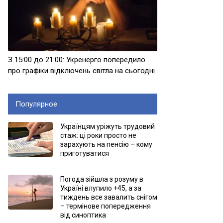
З 15:00 до 21:00: Укренерго попередило
про графіки відключень світла на сьогодні
Популярное
Українцям уріжуть трудовий
стаж: ці роки просто не
зарахують на пенсію – кому
приготуватися
Погода зійшла з розуму в
Україні влупило +45, а за
тиждень все завалить снігом
– термінове попередження
від синоптика