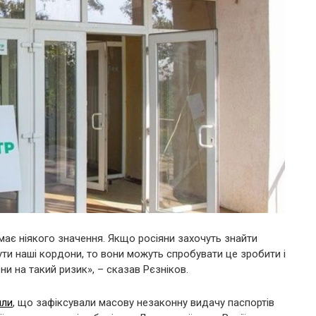
 має ніякого значення. Якщо росіяни захочуть знайти
ути наші кордони, то вони можуть спробувати це зробити і
они на такий ризик», – сказав Рєзніков.
или
, що зафіксували масову незаконну видачу паспортів