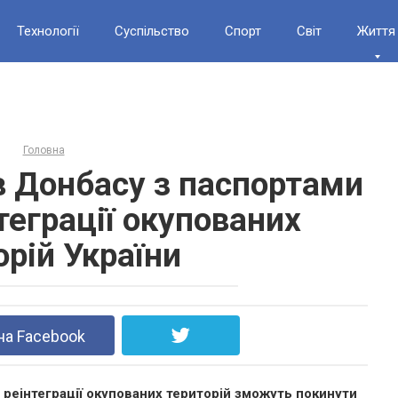
Технології
Суспільство
Спорт
Світ
Життя
Головна
в Донбасу з паспортами
теграції окупованих
орій України
на Facebook
 реінтеграції окупованих територій зможуть покинути