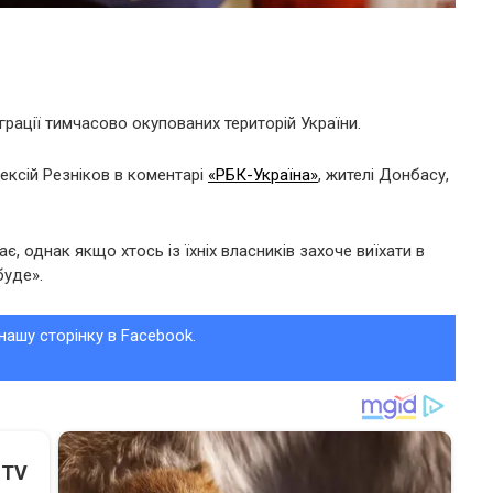
еграції тимчасово окупованих територій України.
лексій Резніков в коментарі
«РБК-Україна»
, жителі Донбасу,
є, однак якщо хтось із їхніх власників захоче виїхати в
буде».
нашу сторінку в Facebook.