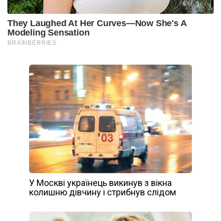
У Москві українець викинув з вікна
колишню дівчину і стрибнув слідом