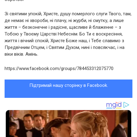
Зі святими упокій, Христе, душу померлого слуги Твого, там,
де немає ні хвороби, ні плачу, ні журби, ні смутку, а лише
життя – безконечне і радісне, щасливе й блаженне – з
Тобою у Твоєму Царстві Небеснім. Бо Ти є воскресіння,
життя і вічний спокій, Христе Боже наш, і Тебе славимо з
Предвічним Отцем, і Святим Духом, нині і повсякчас, і на
віки віків. Амінь.
https://www.facebook.com/groups/784453312075770
Підтримай нашу сторінку в Facebook.