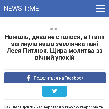
Skip
NEWS T:ME
to
content
Головна
Нажаль, дива не сталося, в Італії
загинула наша землячка пані
Леся Питлюк. Щира молитва за
вічний упокій
Поделиться на Facebook
Пані Леся довгий час боролася з тяжкою хворобою та