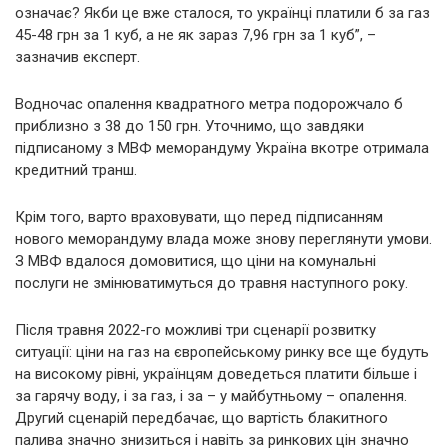
означає? Якби це вже сталося, то українці платили б за газ
45-48 грн за 1 куб, а не як зараз 7,96 грн за 1 куб”, –
зазначив експерт.
Водночас опалення квадратного метра подорожчало б
приблизно з 38 до 150 грн. Уточнимо, що завдяки
підписаному з МВФ меморандуму Україна вкотре отримала
кредитний транш.
Крім того, варто враховувати, що перед підписанням
нового меморандуму влада може знову переглянути умови.
З МВФ вдалося домовитися, що ціни на комунальні
послуги не змінюватимуться до травня наступного року.
Після травня 2022-го можливі три сценарії розвитку
ситуації: ціни на газ на європейському ринку все ще будуть
на високому рівні, українцям доведеться платити більше і
за гарячу воду, і за газ, і за – у майбутньому – опалення.
Другий сценарій передбачає, що вартість блакитного
палива значно знизиться і навіть за ринкових цін значно