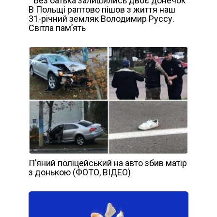
” Без батька залишились двоє донечок”
В Польщі раптово пішов з життя наш
31-річний земляк Володимир Руссу.
Світла пам’ять
П’яний поліцейський на авто збив матір
з донькою (ФОТО, ВІДЕО)