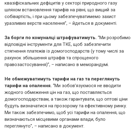
квазіфіскальних дефіцитів у секторі природного газу
шляхом встановлення тарифів на рівні, що вищий за
собівартість, і при цьому забезпечуватимемо захист
уразливих верств населення”, – йдеться в документі.
За борги по комуналці штрафуватимуть.
“Ми розробимо
відповідні інструменти для ТКЕ, щоб забезпечити
стягнення платежів із домогосподарств (у тому числі за
рахунок збільшення штрафів та спрощеного
правозастосування)”, – написано в меморандумі.
Не обмежуватимуть тарифи на газ та переглянуть
тарифи на опалення.
“Ми зобов’язуємося не вводити
жодного обмеження цін на газ, що поставляється
домогосподарствам, а також гарантувати, що оптові ціни
будуть визначатися на прозорому та ефективному ринку.
Ми також забезпечимо, щоб усі тарифи на опалення, що
визначаються місцевими органами влади, було
переглянуто”, – написано в документ.