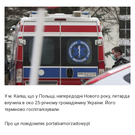
У м. Каліш, що у Польщі, напередодні Нового року, петарда
влучила в око 25-річному громадянину України. Його
терміново госпіталізували.
Про це повідомляє portalsamorzadowy.pl.