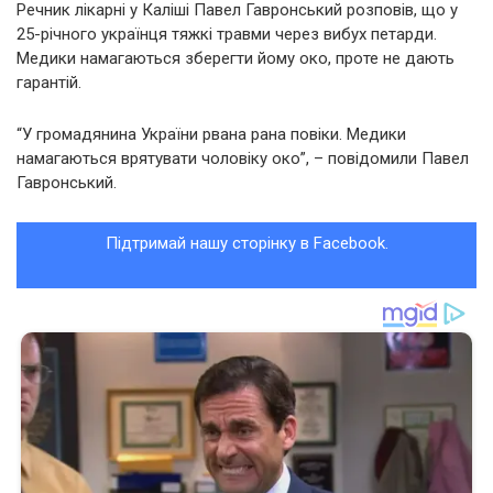
Речник лікарні у Каліші Павел Гавронський розповів, що у
25-річного українця тяжкі травми через вибух петарди.
Медики намагаються зберегти йому око, проте не дають
гарантій.
“У громадянина України рвана рана повіки. Медики
намагаються врятувати чоловіку око”, – повідомили Павел
Гавронський.
Підтримай нашу сторінку в Facebook.