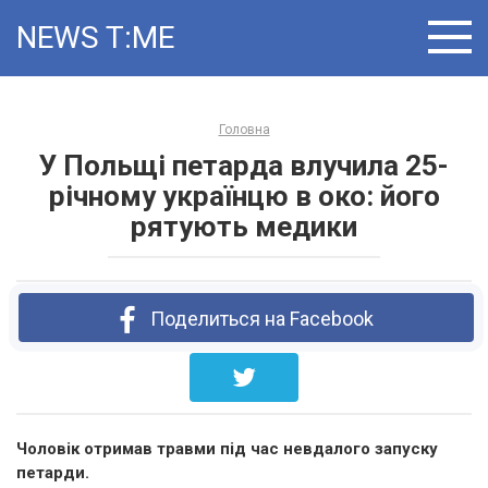
Skip
NEWS T:ME
to
content
Головна
У Польщі петарда влучила 25-
річному українцю в око: його
рятують медики
Поделиться на Facebook
Чоловік отримав травми під час невдалого запуску
петарди.