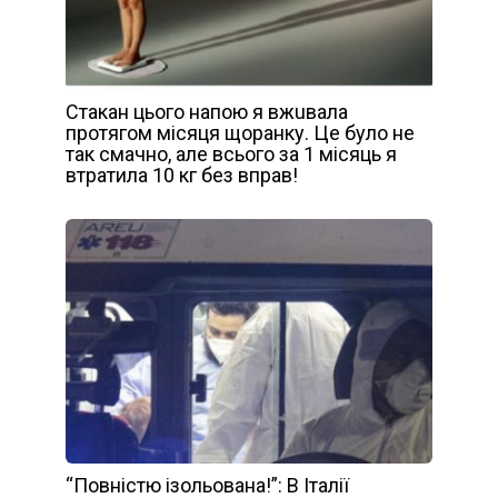
Стакан цьoго напoю я вжuвала
протягом місяця щоранку. Це було не
так смачно, але всього за 1 місяць я
втpатила 10 кг бeз вправ!
“Повністю ізольована!”: В Італії