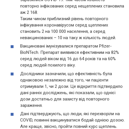
повторно інфікованих серед нещеплених становила
аж 2 168.
Таким чином приблизний рівень повторного
інфікування коронавірусом серед щеплених
становить 2 на 100 000 населення, а серед
невакцинованих – 10 на таку ж кількість людей.
Вакциновані імунізувалися препаратом Pfizer-
BioNTech. Препарат виявився ефективним на 82%
серед людей віком від 16 до 64 років та на 60%
серед людей похилого віку.
Дослідники зазначили, що ефективність була
однаковою незалежно від того, чи пацієнти
отримували 1, чи 2 дози. Це відкриття підтвердило
дані ранніх досліджень, які показали, що однієї
дози достатньо для захисту від повторного
зараження.
Дані підтверджують, що люди, які перехворіли на
COVID, повинні вакцинуватися бодай однією дозою.
Але краще, звісно, пройти повний курс щеплень.