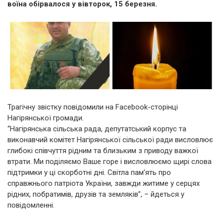
воїна обірвалося у вівторок, 15 березня.
Трагічну звістку повідомили на Facebook-сторінці
Нагірянської громади.
“Нагірянська сільська рада, депутатський корпус та
виконавчий комітет Нагірянської сільської ради висловлює
глибокі співчуття рідним та близьким з приводу важкої
втрати. Ми поділяємо Ваше горе і висловлюємо щирі слова
підтримки у ці скорботні дні. Світла пам’ять про
справжнього патріота України, завжди житиме у серцях
рідних, побратимів, друзів та земляків”, – йдеться у
повідомленні.