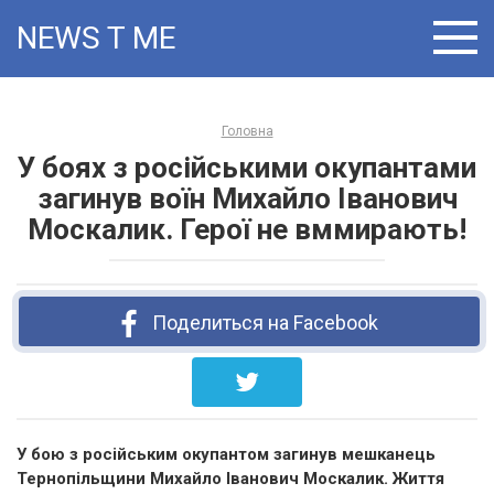
Skip
NEWS T:ME
to
content
Головна
У боях з російськими окупантами
загинув воїн Михайло Іванович
Москалик. Герої не вммирають!
Поделиться на Facebook
У бою з російським окупантом загинув мешканець
Тернопільщини Михайло Іванович Москалик. Життя