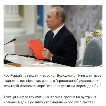
Російський президент-терорист Володимир Путін фантазує
і заявляє, що після так званого “приєднання” українських
територій Азовське море “стало внутрішнім морем для РФ”.
Таку цинічну заяву очільник Кремля зробив на зустрічі з
членами Ради з розвитку громадянського суспільства і