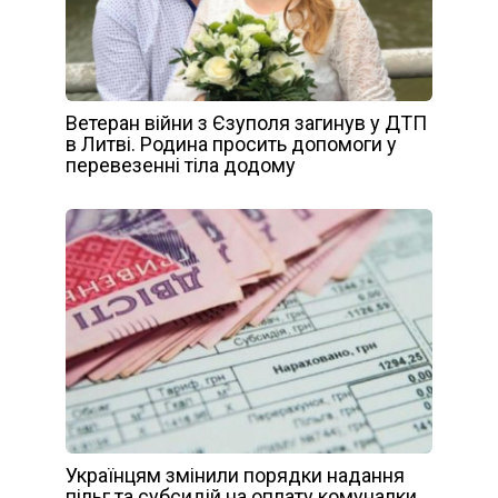
Ветеран війни з Єзуполя загинув у ДТП
в Литві. Родина просить допомоги у
перевезенні тіла додому
Українцям змінили порядки надання
пільг та субсидій на оплату комуналки