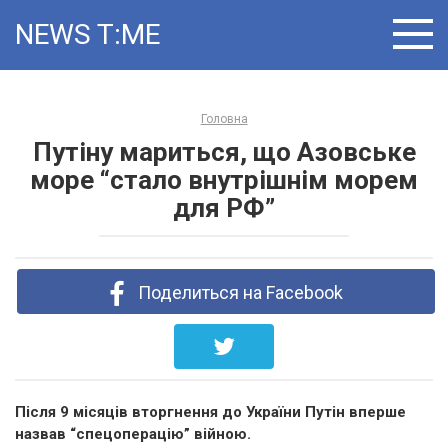
Skip
NEWS T:ME
to
content
Головна
Путіну мариться, що Азовське
море “стало внутрішнім морем
для РФ”
Поделиться на Facebook
Після 9 місяців вторгнення до України Путін вперше
назвав “спецоперацію” війною.