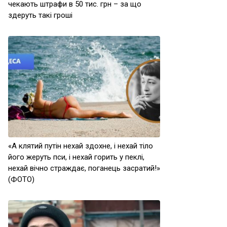
чекають штрафи в 50 тис. грн – за що
здеруть такі гроші
«А клятий путін нехай здохне, і нехай тіло
його жеруть пси, і нехай горить у пеклі,
нехай вічно страждає, поганець засратий!»
(ФОТО)