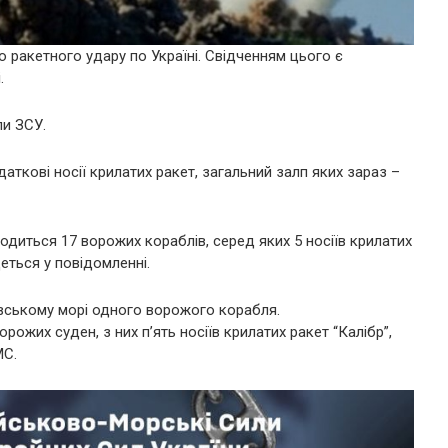
 ракетного удару по Україні. Свідченням цього є
.
и ЗСУ.
аткові носії крилатих ракет, загальний залп яких зараз –
одиться 17 ворожих кораблів, серед яких 5 носіїв крилатих
деться у повідомленні.
вському морі одного ворожого корабля.
жих суден, з них п’ять носіїв крилатих ракет “Калібр”,
МС.