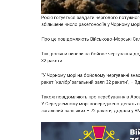
Росія готується завдати чергового потужного
збільшене число ракетоносіїв у Чорному морі
Про це повідомляють Військово-Морські Сил
Так, росіяни вивели на бойове чергування дод
32 ракети.
“У Чорному морі на бойовому чергуванні знах
ракет “калібр”загальний залп 32 ракети”, – й
Також повідомляють про перебування в Азо
У Середземному морі зосереджено десять воро
загальний залп яких – 72 ракети, додали у В