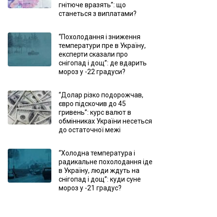
гнітюче вразять”: що
станеться з виплатами?
“Похолодання і зниження
температури пре в Україну,
експерти сказали про
снігопад і дощ”: де вдарить
мороз у -22 градуси?
“Долар різко подорожчав,
євро підскочив до 45
гривень”: курс валют в
обмінниках України несеться
до остаточної межі
“Холодна температура і
радикальне похолодання іде
в Україну, люди ждуть на
снігопад і дощ”: куди суне
мороз у -21 градус?