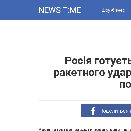
Skip
NEWS T:ME
to
Шоу-бізнес
content
Новини
Росія готуєт
ракетного удар
по
Поделиться 
Росія готується завдати нового ракетного