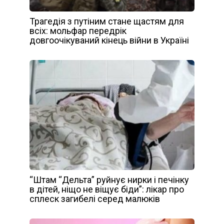
Трагедія з путіним стане щастям для
всіх: мольфар передрік
довгоочікуваний кінець війни в Україні
“Штам “Дельта” руйнує нирки і печінку
в дітей, ніщо не віщує біди”: лікар про
сплеск загибелі серед малюків