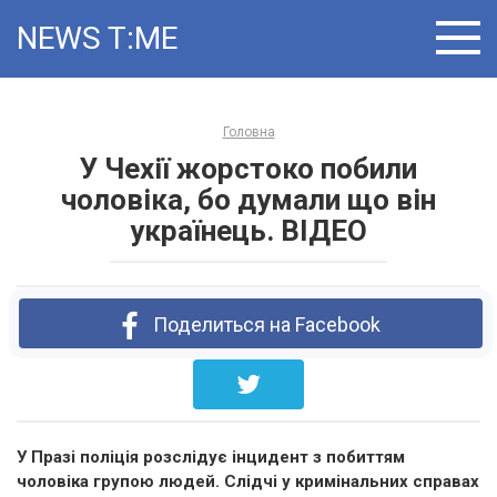
Skip
NEWS T:ME
to
content
Головна
У Чехії жорстоко побили
чоловіка, бо думали що він
українець. ВІДЕО
Поделиться на Facebook
У Празі поліція розслідує інцидент з побиттям
чоловіка групою людей. Слідчі у кримінальних справах