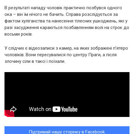
В результаті нападу чоловік практично позбувся одного
ока – він їм нічого не бачить. Справа розслідується за
фактом хуліганства та нанесення тілесних ушкоджень, які у
разі засудження караються позбавленням волі на строк до
восьми років.
У слідчих є відеозаписи з камер, на яких зображені п’ятеро
чоловіків. Вони пересувалися по центру Праги, а після
злочину сіли в таксі і поїхали.
Підтримай нашу сторінку в Facebook.