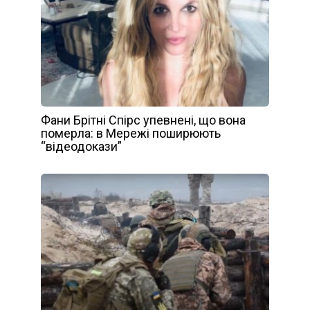
Фани Брітні Спірс упевнені, що вона
померла: в Мережі поширюють
“відеодокази”