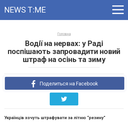
Skip
NEWS T:ME
to
content
Головна
Водії на нервах: у Раді
поспішають запровадити новий
штраф на осінь та зиму
Поделиться на Facebook
Українців хочуть штрафувати за літню “резину”