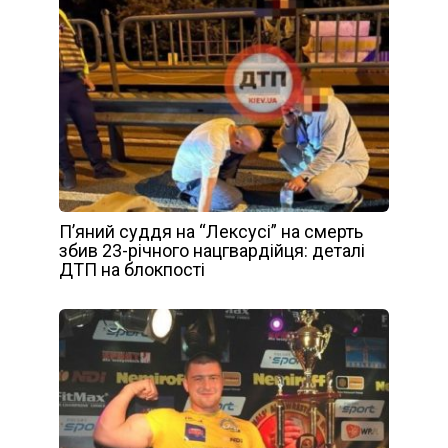
П’яний суддя на “Лексусі” на смерть
збив 23-річного нацгвардійця: деталі
ДТП на блокпості