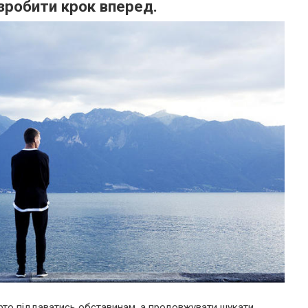
 зробити крок вперед.
арто піддаватись обставинам, а продовжувати шукати