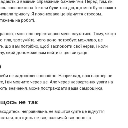
івпадають з вашими справжніми бажаннями. Перед тим, як
ось занепокоєна. Інколи були такі дні, що мені було важко
ідчувала тривогу. Я пояснювала це відчуття стресом,
тажень на роботі.
равою, і моє тіло переставало мене слухатись. Тому, якщо
о тіла, зрозумійте, чого воно потребує: можливо, це
те, що вам потрібно, щоб заспокоїти свої нерви, і коли
у, який допоможе вам вийти із цієї ситуації.
о
реби не задоволені повністю. Наприклад, ваш партнер не
те, і ви мовчите через це. Але через незвертання уваги на
ають значення, може постраждати ваша самооцінка.
о щось не так
находитесь, неправильна, не відштовхуйте це відчуття.
ається, що щось не так, зазвичай так воно і є.