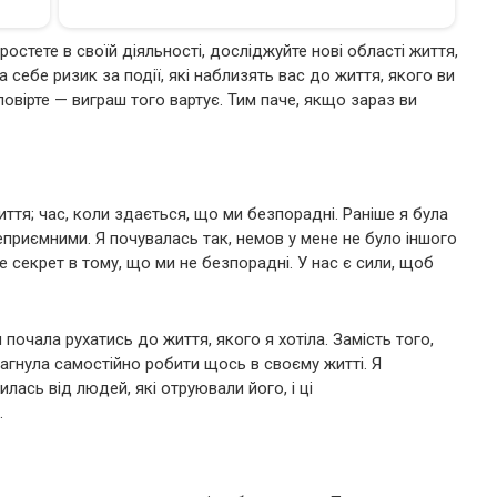
ростете в своїй діяльності, досліджуйте нові області життя,
 себе ризик за події, які наблизять вас до життя, якого ви
повірте — виграш того вартує. Тим паче, якщо зараз ви
иття; час, коли здається, що ми безпорадні. Раніше я була
еприємними. Я почувалась так, немов у мене не було іншого
е секрет в тому, що ми не безпорадні. У нас є сили, щоб
почала рухатись до життя, якого я хотіла. Замість того,
рагнула самостійно робити щось в своєму житті. Я
ась від людей, які отруювали його, і ці
.