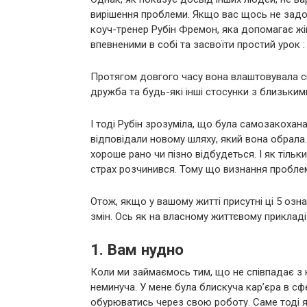
вирішення проблеми. Якщо вас щось не задов
коуч-тренер Рубін Фремон, яка допомагає ж
впевненими в собі та засвоїти простий урок 
Протягом довгого часу вона влаштовувала сво
дружба та будь-які інші стосунки з близьки
І тоді Рубін зрозуміла, що була самозакохана.
відповідали новому шляху, який вона обрала. 
хороше рано чи пізно відбудеться. І як тільки
страх розчинився. Тому що визнання проблем
Отож, якщо у вашому житті присутні ці 5 озн
змін. Ось як на власному життєвому приклад
1. Вам нудно
Коли ми займаємось тим, що не співпадає з 
неминуча. У мене була блискуча кар’єра в сфер
обурюватись через свою роботу. Саме тоді я