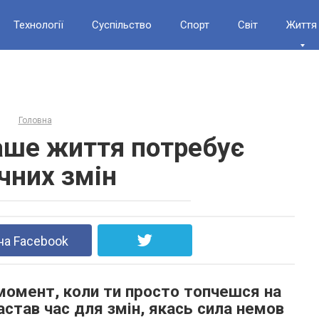
Технології
Суспільство
Спорт
Світ
Життя
Головна
ваше життя потребує
чних змін
на Facebook
 момент, коли ти просто топчешся на
настав час для змін, якась сила немов