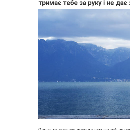
тримає тебе за руку і не дає
Однак, як показує досвід інших людей, не в