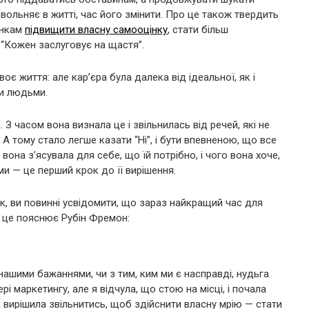
ольняє в житті, час його змінити. Про це також твердить
інкам
підвищити власну самооцінку
, стати більш
: “Кожен заслуговує на щастя”.
є життя: але кар’єра була далека від ідеальної, як і
ми людьми.
 З часом вона визнала це і звільнилась від речей, які не
А тому стало легше казати “Ні”, і бути впевненою, що все
 вона з’ясувала для себе, що їй потрібно, і чого вона хоче,
и — це перший крок до її вирішення.
ак, ви повинні усвідомити, що зараз найкращий час для
і це пояснює Рубін Фремон:
нашими бажаннями, чи з тим, ким ми є насправді, нудьга
і маркетингу, але я відчула, що стою на місці, і почала
 вирішила звільнитись, щоб здійснити власну мрію — стати