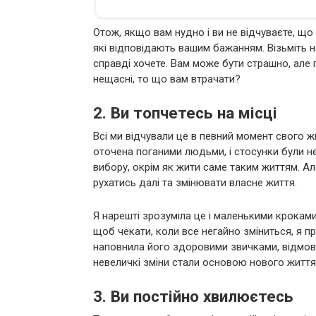
Отож, якщо вам нудно і ви не відчуваєте, що 
які відповідають вашим бажанням. Візьміть на
справді хочете. Вам може бути страшно, але 
нещасні, то що вам втрачати?
2. Ви топчетесь на місці
Всі ми відчували це в певний момент свого ж
оточена поганими людьми, і стосунки були н
вибору, окрім як жити саме таким життям. Ал
рухатись далі та змінювати власне життя.
Я нарешті зрозуміла це і маленькими кроками 
щоб чекати, коли все негайно зміниться, я п
наповнила його здоровими звичками, відмовил
невеличкі зміни стали основою нового життя
3. Ви постійно хвилюєтесь