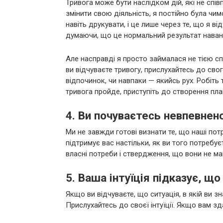
Тривога може бути наслідком дій, які не сп
змінити свою діяльність, я постійно була чим
навіть друкувати, і це лише через те, що я в
думаючи, що це нормальний результат наван
Але насправді я просто займалася не тією сп
ви відчуваєте тривогу, прислухайтесь до свог
відпочинок, чи навпаки — якийсь рух. Робіть 
тривога пройде, приступіть до створення план
4. Ви почуваєтесь невпевнен
Ми не завжди готові визнати те, що наші пот
підтримує вас настільки, як ви того потребує
власні потреби і ствердження, що вони не м
5. Ваша інтуїція підказує, щ
Якщо ви відчуваєте, що ситуація, в якій ви з
Прислухайтесь до своєї інтуїції. Якщо вам зд