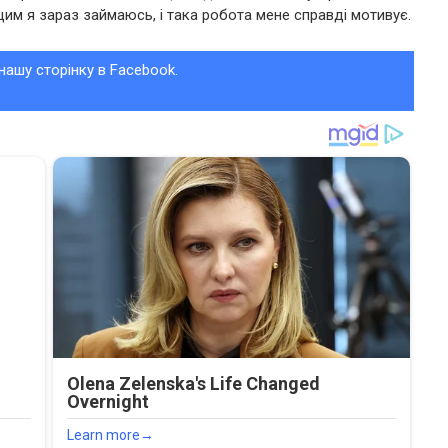
им я зараз займаюсь, і така робота мене справді мотивує.
нашу сторінку в Facebook.