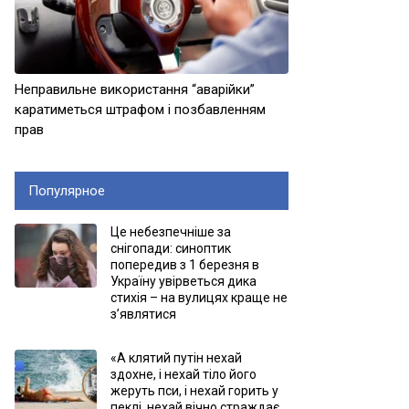
Неправильне використання “аварійки”
каратиметься штрафом і позбавленням
прав
Популярное
Це небезпечніше за
снігопади: синоптик
попередив з 1 березня в
Україну увірветься дика
стихія – на вулицях краще не
з’являтися
«А клятий путін нехай
здохне, і нехай тіло його
жеруть пси, і нехай горить у
пеклі, нехай вічно страждає,