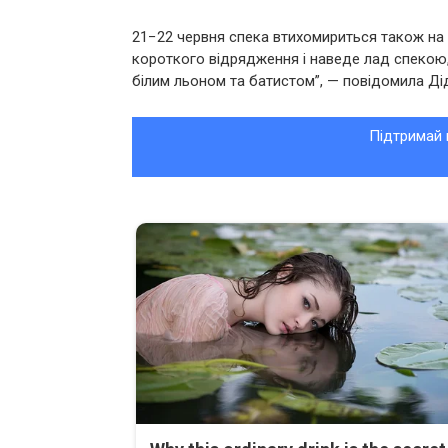
21−22 червня спека втихомириться також на сх
короткого відрядження і наведе лад спекою
білим льоном та батистом”, — повідомила Ді
Підтримай 