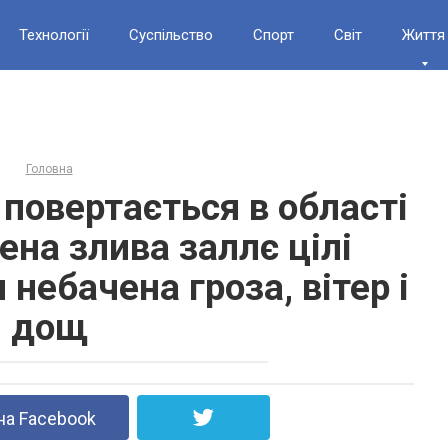
Технології
Суспільство
Спорт
Світ
Життя
Головна
 повертається в області
ена злива заллє цілі
 небачена гроза, вітер і
дощ
на Facebook