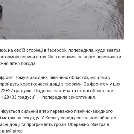
ко, на своїй сторінці в facebook, попередила, куди завтра
тормові пориви вітру. За її словами, не варто переживати
жня літня погода.
фронт. Тому в західних, північних областях, місцями у
і пройдуть короткочасні дощі з грозами. За фронтом у цих
22+27 градусів. Південна частина та східні області ще
ь +28+33 градуси”, — попередила синоптикиня.
очікується сильний вітер переважно північно-західного
метрів за секунду. У Києві у середу спека послабне до
асні дощі та прогримлять грози. Обережно. Завтра в
дний вітер.