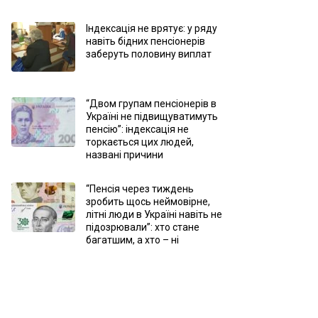
Індексація не врятує: у ряду
навіть бідних пенсіонерів
заберуть половину виплат
“Двом групам пенсіонерів в
Україні не підвищуватимуть
пенсію”: індексація не
торкається цих людей,
названі причини
“Пенсія через тиждень
зробить щось неймовірне,
літні люди в Україні навіть не
підозрювали”: хто стане
багатшим, а хто – ні