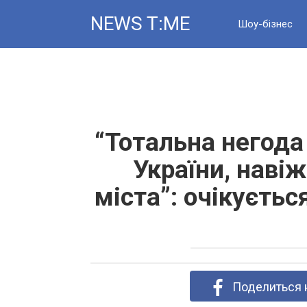
Skip
NEWS T:ME
to
Шоу-бізнес
content
Новини
“Тотальна негода
України, навіж
міста”: очікується
Поделиться 