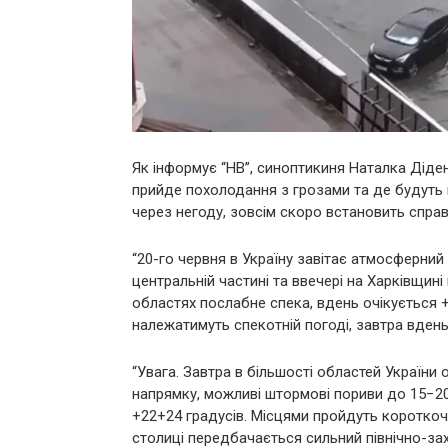
Як інформує “НВ”, синоптикиня Наталка Діден
прийде похолодання з грозами та де будуть ш
через негоду, зовсім скоро встановить справ
“20-го червня в Україну завітає атмосферний 
центральній частині та ввечері на Харківщин
областях послабне спека, вдень очікується +
належатимуть спекотній погоді, завтра вден
“Увага. Завтра в більшості областей України 
напрямку, можливі штормові пориви до 15−20 
+22+24 градусів. Місцями пройдуть короткоч
столиці передбачається сильний північно-захі