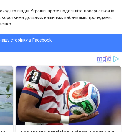
оді та півдні України, проте надалі літо повернеться із
, короткими дощами, вишнями, кабачками, трояндами,
денко.
нашу сторінку в Facebook.