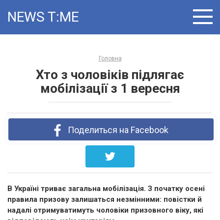
Skip
NEWS T:ME
to
content
Головна
Хто з чоловіків підлягає
мобілізації з 1 вересня
Поделиться на Facebook
В Україні триває загальна мобілізація. З початку осені
правила призову залишаться незмінними: повістки й
надалі отримуватимуть чоловіки призовного віку, які