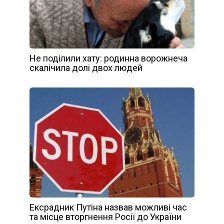
Не поділили хату: родинна ворожнеча
скaлічила долі двох людей
Ексрадник Путіна назвав можливі час
та місце вторгнення Росії до України