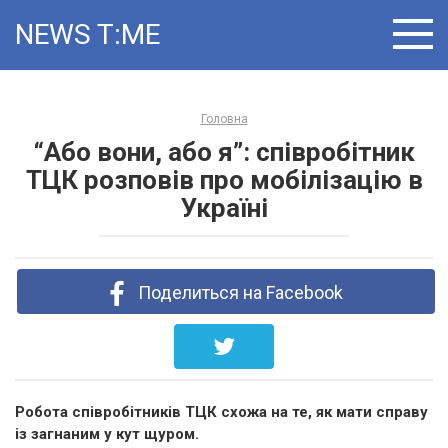
Skip
NEWS T:ME
to
content
Головна
“Або вони, або я”: співробітник
ТЦК розповів про мобілізацію в
Україні
Поделиться на Facebook
Робота співробітників ТЦК схожа на те, як мати справу
із загнаним у кут щуром.