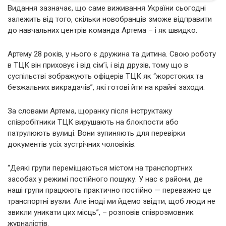
Видання зазначає, що саме виживання України сьогодні
залежить від того, скільки новобранців зможе відправити
до навчальних центрів команда Артема – і як швидко.
Артему 28 років, у нього є дружина та дитина. Свою роботу
в ТЦК він приховує і від сім’ї, і від друзів, тому що в
суспільстві зображують офіцерів ТЦК як “жорстоких та
безжальних викрадачів”, які готові йти на крайні заходи.
За словами Артема, щоранку після інструктажу
співробітники ТЦК вирушають на блокпости або
патрулюють вулиці. Вони зупиняють для перевірки
документів усіх зустрічних чоловіків.
“Деякі групи переміщаються містом на транспортних
засобах у режимі постійного пошуку. У нас є райони, де
наші групи працюють практично постійно — переважно це
транспортні вузли. Але іноді ми йдемо звідти, щоб люди не
звикли уникати цих місць”, – розповів співрозмовник
журналістів.