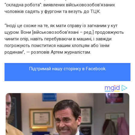
“складна робота”: виявлених військовозобов’язаних
чоловіків садять у фургони та везуть до ТЦК.
“Іноді це схоже на те, як мати справу із загнаним у кут
щуром. Вони [військовозобов’язані – ред.] продовжують
чинити опір, навіть перебуваючи в машині, і завжди
погрожують помститися нашим хлопцям або їхнім
родинам”, — розповів Артем журналістам.
Підтримай нашу сторінку в Facebook.