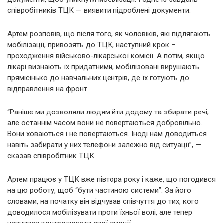
співробітників ТЦК — виявити підроблені документи.
Артем розповів, що після того, як чоловіків, які підлягають
мобілізації, привозять до ТЦК, наступний крок –
проходження військово-лікарської комісії. А потім, якщо
лікарі визнають їх придатними, мобілізовані вирушають
прямісінько до навчальних центрів, де їх готують до
відправлення на фронт.
“Раніше ми дозволяли людям йти додому та збирати речі,
але останнім часом вони не повертаються добровільно.
Вони ховаються і не повертаються. Іноді нам доводиться
навіть забирати у них телефони залежно від ситуації”, —
сказав співробітник ТЦК.
Артем працює у ТЦК вже півтора року і каже, що погодився
на цю роботу, щоб “бути частиною системи”. За його
словами, на початку він відчував співчуття до тих, кого
доводилося мобілізувати проти їхньої волі, але тепер
навчився контролювати свої емоції.