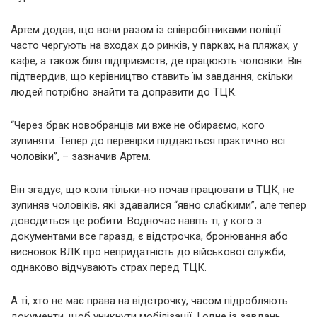
Артем додав, що вони разом із співробітниками поліції
часто чергують на входах до ринків, у парках, на пляжах, у
кафе, а також біля підприємств, де працюють чоловіки. Він
підтвердив, що керівництво ставить їм завдання, скільки
людей потрібно знайти та доправити до ТЦК.
“Через брак новобранців ми вже не обираємо, кого
зупиняти. Тепер до перевірки піддаються практично всі
чоловіки”, – зазначив Артем.
Він згадує, що коли тільки-но почав працювати в TЦК, не
зупиняв чоловіків, які здавалися “явно слабкими”, але тепер
доводиться це робити. Водночас навіть ті, у кого з
документами все гаразд, є відстрочка, бронювання або
висновок ВЛК про непридатність до військової служби,
однаково відчувають страх перед ТЦК.
А ті, хто не має права на відстрочку, часом підробляють
документи, щоб уникнути мобілізації. І одне із завдань