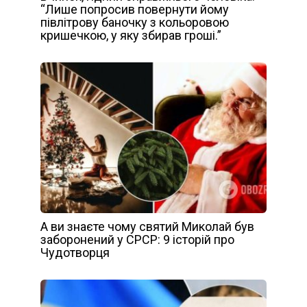
“Лише попросив повернути йому
півлітрову баночку з кольоровою
кришечкою, у яку збирав гроші.”
А ви знаєте чому святий Миколай був
заборонений у СРСР: 9 історій про
Чудотворця