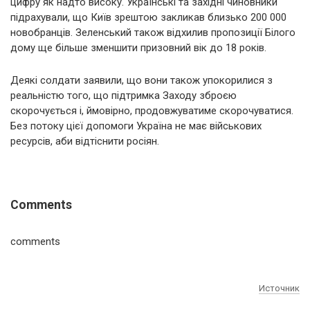
цифру як надто високу. Українські та західні чиновники
підрахували, що Київ зрештою закликав близько 200 000
новобранців. Зеленський також відхилив пропозиції Білого
дому ще більше зменшити призовний вік до 18 років.
Деякі солдати заявили, що вони також упокорилися з
реальністю того, що підтримка Заходу зброєю
скорочується і, ймовірно, продовжуватиме скорочуватися.
Без потоку цієї допомоги Україна не має військових
ресурсів, аби відтіснити росіян.
Comments
comments
Источник