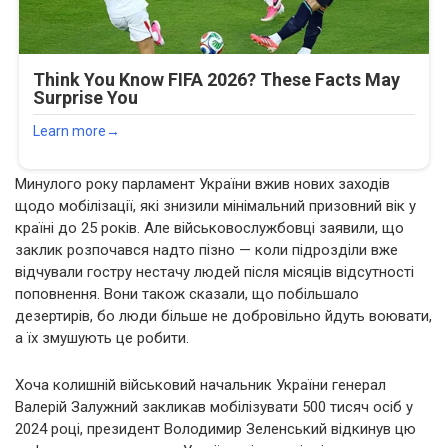
Минулого року парламент України вжив нових заходів
щодо мобілізації, які знизили мінімальний призовний вік у
країні до 25 років. Але військовослужбовці заявили, що
заклик розпочався надто пізно — коли підрозділи вже
відчували гостру нестачу людей після місяців відсутності
поповнення. Вони також сказали, що побільшало
дезертирів, бо люди більше не добровільно йдуть воювати,
а їх змушують це робити.
Хоча колишній військовий начальник України генерал
Валерій Залужний закликав мобілізувати 500 тисяч осіб у
2024 році, президент Володимир Зеленський відкинув цю