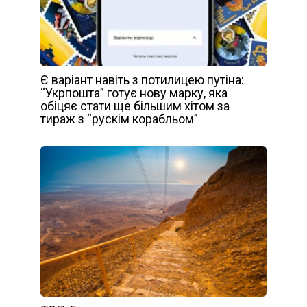
Є варіант навіть з потилицею путіна:
“Укрпошта” готує нову марку, яка
обіцяє стати ще більшим хітом за
тираж з “рускім корабльом”