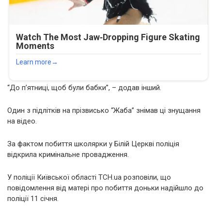
“До п’ятниці, щоб були бабки”, – додав інший.
Один з підлітків на прізвисько “Жаба” знімав ці знущання
на відео.
За фактом побиття школярки у Білій Церкві поліція
відкрила кримінальне провадження.
У поліції Київської області ТСН.ua розповіли, що
повідомлення від матері про побиття доньки надійшло до
поліції 11 січня.