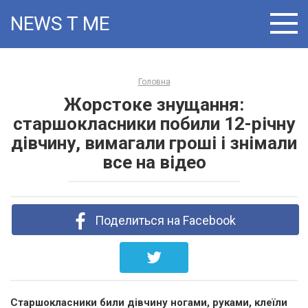
Skip
NEWS T:ME
to
content
Головна
Жорстоке знущання:
старшокласники побили 12-річну
дівчину, вимагали гроші і знімали
все на відео
Поделиться на Facebook
Старшокласники били дівчину ногами, руками, клеїли