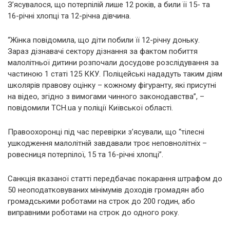
З’ясувалося, що потерпілій лише 12 років, а били її 15- та
16-річні хлопці та 12-річна дівчина.
“Жінка повідомила, що діти побили її 12-річну доньку.
Зараз дізнавачі сектору дізнання за фактом побиття
малолітньої дитини розпочали досудове розслідування за
частиною 1 статі 125 ККУ. Поліцейські нададуть таким діям
школярів правову оцінку – кожному фігуранту, які присутні
на відео, згідно з вимогами чинного законодавства”, –
повідомили ТСН.ua у поліції Київської області.
Правоохоронці під час перевірки з’ясували, що “тілесні
ушкодження малолітній завдавали троє неповнолітніх –
ровесниця потерпілої, 15 та 16-річні хлопці”.
Санкція вказаної статті передбачає покарання штрафом до
50 неоподатковуваних мінімумів доходів громадян або
громадськими роботами на строк до 200 годин, або
виправними роботами на строк до одного року.