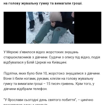
на голову жувальну гумку та вимагали гроші.
У Мережі з’явилося відео жорстоких знущань
старшокласників з дівчини. Судячи з опису під відео, подія
відбувалася у Білій Церкві на Київщині.
Підлітки, яких було біля 10, жорстоко знущалися з дівчини.
Вони її били ногами, руками, клеїли на голову жувальну
гумку та вимагали гроші – 15 тисяч гривень. Крім того, у
дівчини відібрали телефон.
“У Ярослави сьогодні день святого побиття”, – цинічно