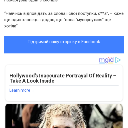
пожартував один з хлопців.
“Навчись відповідать за слова і свої поступки, с**а”, – каже
ще один хлопець і додає, що “вона “мусорнутися” ще
хотіла”
Підтримай нашу сторінку в Facebook.