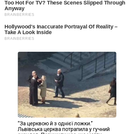
“За церквою й з однієї ложки.”
Львівська церква потрапила у гучний