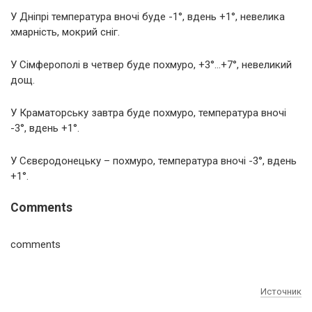
У Дніпрі температура вночі буде -1°, вдень +1°, невелика
хмарність, мокрий сніг.
У Сімферополі в четвер буде похмуро, +3°…+7°, невеликий
дощ.
У Краматорську завтра буде похмуро, температура вночі
-3°, вдень +1°.
У Сєвєродонецьку – похмуро, температура вночі -3°, вдень
+1°.
Comments
comments
Источник