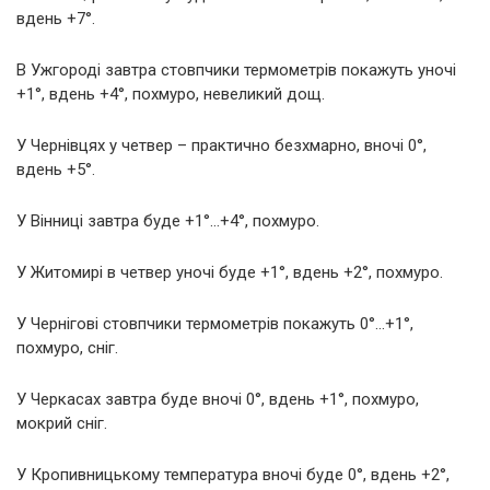
вдень +7°.
В Ужгороді завтра стовпчики термометрів покажуть уночі
+1°, вдень +4°, похмуро, невеликий дощ.
У Чернівцях у четвер – практично безхмарно, вночі 0°,
вдень +5°.
У Вінниці завтра буде +1°…+4°, похмуро.
У Житомирі в четвер уночі буде +1°, вдень +2°, похмуро.
У Чернігові стовпчики термометрів покажуть 0°…+1°,
похмуро, сніг.
У Черкасах завтра буде вночі 0°, вдень +1°, похмуро,
мокрий сніг.
У Кропивницькому температура вночі буде 0°, вдень +2°,