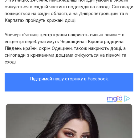
У п’ятницю, 24 січня, найскладніші погодні умови в Україні
очікуються в східній частині і подекуди на заході. Снігопади
поширяться на східні області, а на Дніпропетровщині та в
Карпатах пройдуть крижані дощі.
Увечері п’ятниці центр країни накриють сильні зливи – в
епіцентрі перебуватимуть Черкащина і Кіровоградщина.
Південь країни, окрім Одещини, також накриють дощі, а
снігопади з крижаними дощами очікуються на півночі та
сході.
Підтримай нашу сторінку в Facebook.