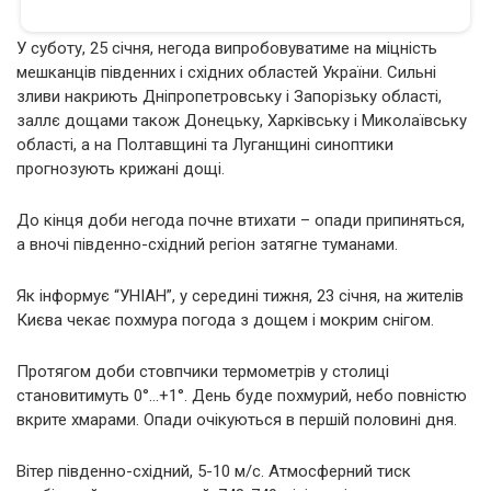
У суботу, 25 січня, негода випробовуватиме на міцність
мешканців південних і східних областей України. Сильні
зливи накриють Дніпропетровську і Запорізьку області,
заллє дощами також Донецьку, Харківську і Миколаївську
області, а на Полтавщині та Луганщині синоптики
прогнозують крижані дощі.
До кінця доби негода почне втихати – опади припиняться,
а вночі південно-східний регіон затягне туманами.
Як інформує “УНІАН”, у середині тижня, 23 січня, на жителів
Києва чекає похмура погода з дощем і мокрим снігом.
Протягом доби стовпчики термометрів у столиці
становитимуть 0°…+1°. День буде похмурий, небо повністю
вкрите хмарами. Опади очікуються в першій половині дня.
Вітер південно-східний, 5-10 м/с. Атмосферний тиск