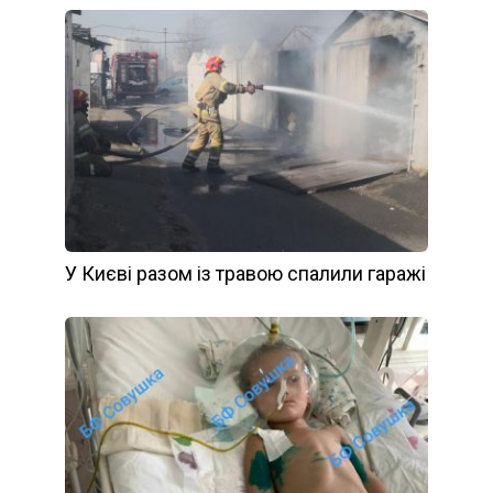
У Києві разом із травою спалили гаражі