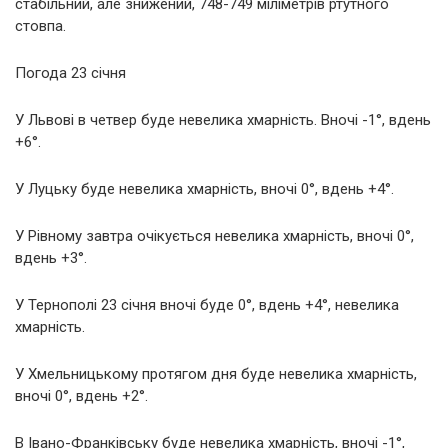
стабільний, але знижений, 748-749 міліметрів ртутного
стовпа.
Погода 23 січня
У Львові в четвер буде невелика хмарність. Вночі -1°, вдень
+6°.
У Луцьку буде невелика хмарність, вночі 0°, вдень +4°.
У Рівному завтра очікується невелика хмарність, вночі 0°,
вдень +3°.
У Тернополі 23 січня вночі буде 0°, вдень +4°, невелика
хмарність.
У Хмельницькому протягом дня буде невелика хмарність,
вночі 0°, вдень +2°.
В Івано-Франківську буде невелика хмарність, вночі -1°,