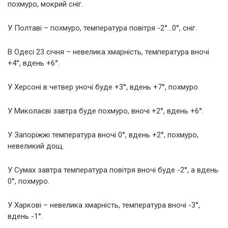
похмуро, мокрий сніг.
У Полтаві – похмуро, температура повітря -2°…0°, сніг.
В Одесі 23 січня – невелика хмарність, температура вночі
+4°, вдень +6°.
У Херсоні в четвер уночі буде +3°, вдень +7°, похмуро.
У Миколаєві завтра буде похмуро, вночі +2°, вдень +6°.
У Запоріжжі температура вночі 0°, вдень +2°, похмуро,
невеликий дощ.
У Сумах завтра температура повітря вночі буде -2°, а вдень
0°, похмуро.
У Харкові – невелика хмарність, температура вночі -3°,
вдень -1°.