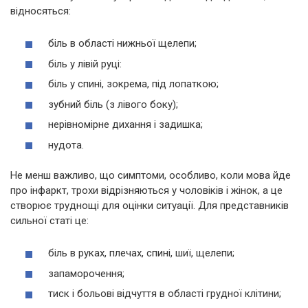
відносяться:
біль в області нижньої щелепи;
біль у лівій руці:
біль у спині, зокрема, під лопаткою;
зубний біль (з лівого боку);
нерівномірне дихання і задишка;
нудота.
Не менш важливо, що симптоми, особливо, коли мова йде
про інфаркт, трохи відрізняються у чоловіків і жінок, а це
створює труднощі для оцінки ситуації. Для представників
сильної статі це:
біль в руках, плечах, спині, шиї, щелепи;
запаморочення;
тиск і больові відчуття в області грудної клітини;