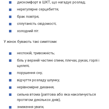
дискомфорт в ШКТ, що нагадує розлад;
нерегулярне серцебиття;
брак повітря;
сплутаність свідомості;
холодний піт.
У жінок бувають такі симптоми:
неспокій, тривожність;
біль у верхній частині спини, плечах, руках, горлі і
щелепі;
порушення сну;
відчуття розладу шлунку;
нерівномірне дихання;
сильна втома (раптова або яка накопичується
протягом декількох днів);
зниження уваги;