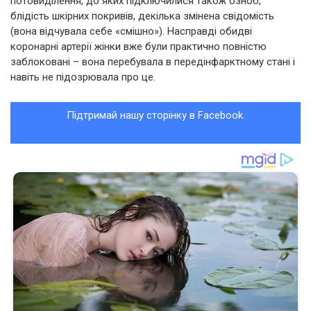
потовиділення, до яких підключилися також озноб,
блідість шкірних покривів, декілька змінена свідомість
(вона відчувала себе «смішно»). Насправді обидві
коронарні артерії жінки вже були практично повністю
заблоковані – вона перебувала в передінфарктному стані і
навіть не підозрювала про це.
Підтримай нашу сторінку в Facebook.