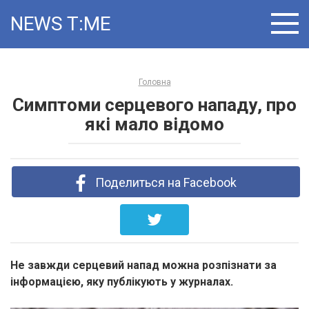
Skip
NEWS T:ME
to
content
Головна
Симптоми серцевого нападу, про
які мало відомо
Поделиться на Facebook
Не завжди серцевий напад можна розпізнати за
інформацією, яку публікують у журналах.