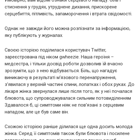
Ймовірно, вам відомі ознаки серцевого нападу: біль і
стиснення у грудях, утруднене дихання, прискорене
серцебиття, пітливість, запаморочення і втрата свідомості.
Однак не завжди його можна розпізнати за інформацією,
яку публікують у журналах.
Своєю історією поділилася користувач Twitter,
зареєстрована під ніком gwheezie. Наша героїня –
медсестра, і тільки досвід роботи дозволив їй вчасно
зрозуміти, що з нею відбувається. Біль, що нагадує
виникаючу в результаті м’язового перенапруження,
з’явилася у верхній частині спини, лопатках і обох руках. До
лікаря жінка звернулася лише після того, як у неї почалася
блювота, що супроводжувалася сильним потовиділенням
Здавалося б, ці симптоми ніяк не пов’язані з серцевим
нападом, але це був саме він.
Схожою історією раніше ділилася ще одна досить молода
жінка. Серед її симптомів також були блювота і посилене