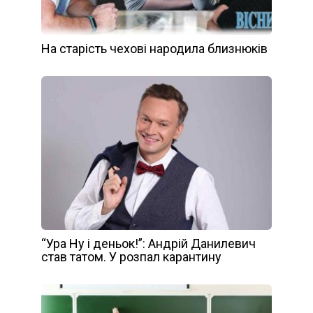
На старість чехові народила близнюків
“Ура Ну і деньок!”: Андрій Данилевич
став татом. У розпал карантину