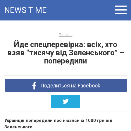
Skip
NEWS T:ME
to
content
Головна
Йде спецперевірка: всіх, хто
взяв “тисячу від Зеленського” –
попередили
Поделиться на Facebook
Українців попередили про нюанси із 1000 грн від
Зеленського