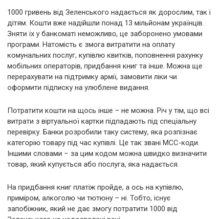
1000 гривень від Зеленського надається як дорослим, так і
дітям. Кошти вже надійшли понад 13 мільйонам українців.
Зняти їх у банкоматі неможливо, це заборонено умовами
програми. Натомість є змога витратити на оплату
комунальних послуг, купівлю квитків, поповнення рахунку
мобільних операторів, придбання книг та інше. Можна ще
перерахувати на підтримку армії, замовити ліки чи
оформити підписку на улюблене видання.
Потратити кошти на щось інше – не можна. Річ у тім, що всі
витрати з віртуальної картки підпадають під спеціальну
перевірку. Банки розробили таку систему, яка розпізнає
категорію товару під час купівлі. Це так звані МСС-коди.
Іншими словами – за цим кодом можна швидко визначити
товар, який купується або послуга, яка надається.
На придбання книг платіж пройде, а ось на купівлю,
приміром, алкоголю чи тютюну – ні. Тобто, існує
запобіжник, який не дає змогу потратити 1000 від