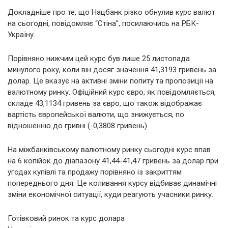
Докладніше про те, що Нацбанк різко обнулив курс валют
на сьогодні, повідомляє “Стіна”, посилаючись на РБК-
Україну.
Порівняно нижчим цей курс був лише 25 листопада
минулого року, коли він досяг значення 41,3193 гривень за
долар. Це вказує на активні зміни попиту та пропозиції на
валютному ринку. Офіційний курс євро, як повідомляється,
складе 43,1134 гривень за євро, що також відображає
вартість європейської валюти, що знижується, по
відношенню до гривні (-0,3808 гривень).
На міжбанківському валютному ринку сьогодні курс впав
на 6 копійок до діапазону 41,44-41,47 гривень за долар при
угодах купівлі та продажу порівняно із закриттям
попереднього дня. Це коливання курсу відбиває динамічні
зміни економічної ситуації, куди реагують учасники ринку.
Готівковий ринок та курс долара