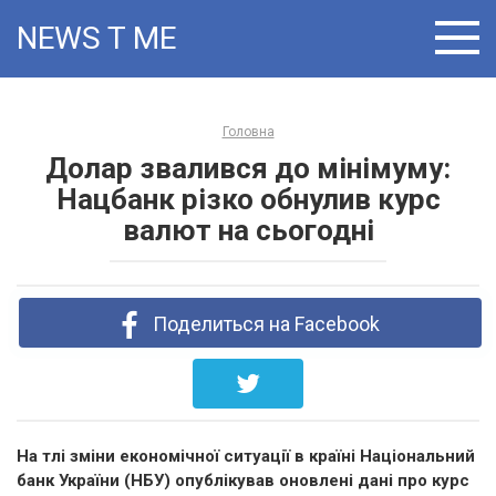
Skip
NEWS T:ME
to
content
Головна
Долар звалився до мінімуму:
Нацбанк різко обнулив курс
валют на сьогодні
Поделиться на Facebook
На тлі зміни економічної ситуації в країні Національний
банк України (НБУ) опублікував оновлені дані про курс