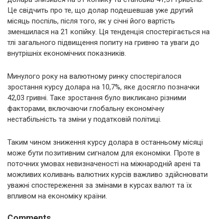
Це свідчить про те, що долар подешевшав уже другий
місяць поспіль, після того, як у січні його вартість
зменшилася на 21 копійку. Ця тенденція спостерігається на
тлі загального підвищення попиту на гривню та уваги до
внутрішніх економічних показників.
Минулого року на валютному ринку спостерігалося
зростання курсу долара на 10,7%, яке досягло позначки
42,03 гривні. Таке зростання було викликано різними
факторами, включаючи глобальну економічну
нестабільність та зміни у податковій політиці.
Таким чином зниження курсу долара в останньому місяці
може бути позитивним сигналом для економіки. Проте в
поточних умовах невизначеності на міжнародній арені та
можливих коливань валютних курсів важливо здійснювати
уважні спостереження за змінами в курсах валют та їх
впливом на економіку країни.
Comments