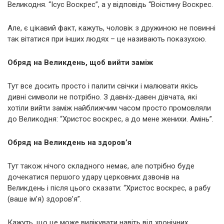
Великодня. “Ісус Воскрес”, а у відповідь “Воістину Воскрес.
Але, є цікавий факт, кажуть, чоловік з дружиною не повинні
так вітатися при інших людях – це називають показухою.
Обряд на Великдень, щоб вийти заміж
Тут все досить просто і палити свічки і малювати якісь
дивні символи не потрібно. З давніх-давен дівчата, які
хотіли вийти заміж найближчим часом просто промовляли
до Великодня: “Христос воскрес, а до мене женихи. Амінь”.
Обряд на Великдень на здоров’я
Тут також нічого складного немає, але потрібно буде
дочекатися першого удару церковних дзвонів на
Великдень і після цього сказати: “Христос воскрес, а рабу
(ваше ім’я) здоров’я”.
Кажуть, що це може вилікувати навіть від хронічних