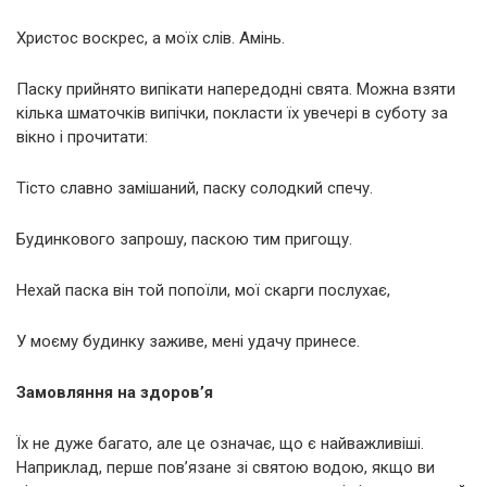
Христос воскрес, а моїх слів. Амінь.
Паску прийнято випікати напередодні свята. Можна взяти
кілька шматочків випічки, покласти їх увечері в суботу за
вікно і прочитати:
Тісто славно замішаний, паску солодкий спечу.
Будинкового запрошу, паскою тим пригощу.
Нехай паска він той попоїли, мої скарги послухає,
У моєму будинку заживе, мені удачу принесе.
Замовляння на здоров’я
Їх не дуже багато, але це означає, що є найважливіші.
Наприклад, перше пов’язане зі святою водою, якщо ви