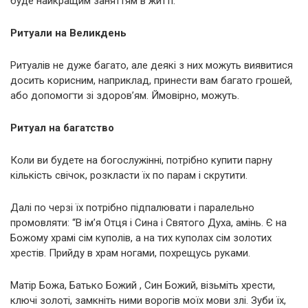
буде найкращим заняттям в житті.
Ритуали на Великдень
Ритуалів не дуже багато, але деякі з них можуть виявитися
досить корисним, наприклад, принести вам багато грошей,
або допомогти зі здоров’ям. Ймовірно, можуть.
Ритуал на багатство
Коли ви будете на богослужінні, потрібно купити парну
кількість свічок, розкласти їх по парам і скрутити.
Далі по черзі їх потрібно підпалювати і паралельно
промовляти: “В ім’я Отця і Сина і Святого Духа, амінь. Є на
Божому храмі сім куполів, а на тих куполах сім золотих
хрестів. Прийду в храм ногами, похрещусь руками.
Матір Божа, Батько Божий , Син Божий, візьміть хрести,
ключі золоті, замкніть ними ворогів моїх мови злі. Зуби їх,