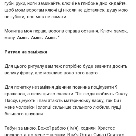
губи, руки, ноги замикайте, ключі на глибоке дно кидайте,
щоб моїм ворогам ключі ці ніколи не дісталися, душу мою
не губити, тіло моє не ламати.
Молитва моя перша, ворогів справа остання. Ключ, замок,
мову. Амінь. Амінь. Амінь “.
Ритуал на заміжжя
Для цього ритуалу вам теж потрібно буде завчити досить
велику фразу, але можливо воно того варто.
Для початку незаміжня дівчина повинна поцілувати 9
крашенок, а після цього сказати: “Як люди люблять Святу
Пасху, цінують і пам’ятають материнську ласку, так би і
мене чоловіки і хлопці сильніше сильного любили, пущі
більшого цінували.
Табун за мною. Божої рабою ( ім’я), ходили. Христос
воскрес, а до мене – женихи. В ім’я Отця і Сина і Святого