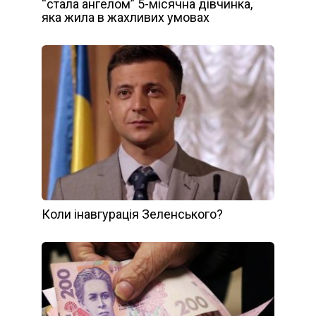
“стала ангелом” 5-місячна дівчинка,
яка жила в жахливих умовах
Коли інавгурація Зеленського?