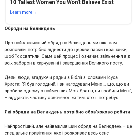
Обряди на Великдень
Про найважливіший обряд на Великдень ми вже вам
розповіли: потрібно віднести до церкви паски і крашанки,
щоб їх освятили. Саме цей процес і означає звільнення від
всіх заборон в харчуванні і завершення Великого посту.
Деякі люди, згадуючи рядки з Біблії зі словами Ісуса
Христа: “Я був голодний, і ви нагодували Мене … що, що ви
зробили одному з найменших Моїх братів, ви зробили Мені”,
– віддають частину освяченої їжі тим, хто її потребує.
Які обряди на Великдень потрібно обов’язково робити
Найпростіший, але найважливіший обряд на Великдень – це
спеціальне привітання, яке і розкриває весь сенс