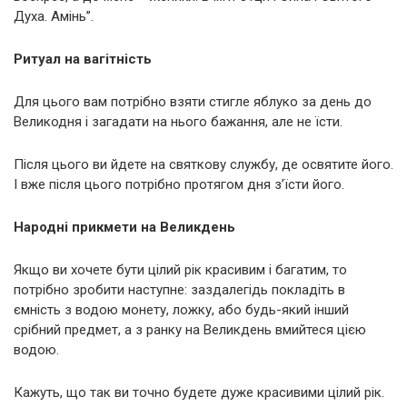
Духа. Амінь”.
Ритуал на вaгiтнicть
Для цього вам потрібно взяти стигле яблуко за день до
Великодня і загадати на нього бажання, але не їсти.
Після цього ви йдете на святкову службу, де освятите його.
І вже після цього потрібно протягом дня з’їсти його.
Народні прикмети на Великдень
Якщо ви хочете бути цілий рік красивим і багатим, то
потрібно зробити наступне: заздалегідь покладіть в
ємність з водою монету, ложку, або будь-який інший
срібний предмет, а з ранку на Великдень вмийтеся цією
водою.
Кажуть, що так ви точно будете дуже красивими цілий рік.