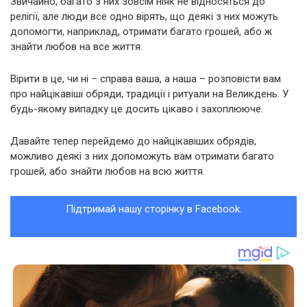
Звичайно, багато з них зовсім ніяк не відносяться до
релігії, але люди все одно вірять, що деякі з них можуть
допомогти, наприклад, отримати багато грошей, або ж
знайти любов на все життя.
Вірити в це, чи ні – справа ваша, а наша – розповісти вам
про найцікавіші обряди, традиції і ритуали на Великдень. У
будь-якому випадку це досить цікаво і захоплююче.
Давайте тепер перейдемо до найцікавіших обрядів,
можливо деякі з них допоможуть вам отримати багато
грошей, або знайти любов на всю життя.
Підтримай нашу сторінку в Facebook.