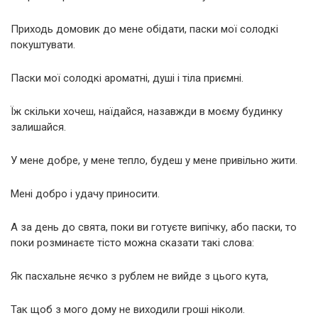
Приходь домовик до мене обідати, паски мої солодкі
покуштувати.
Паски мої солодкі ароматні, душі і тіла приємні.
Їж скільки хочеш, наїдайся, назавжди в моєму будинку
залишайся.
У мене добре, у мене тепло, будеш у мене привільно жити.
Мені добро і удачу приносити.
А за день до свята, поки ви готуєте випічку, або паски, то
поки розминаєте тісто можна сказати такі слова:
Як пасхальне яєчко з рублем не вийде з цього кута,
Так щоб з мого дому не виходили гроші ніколи.