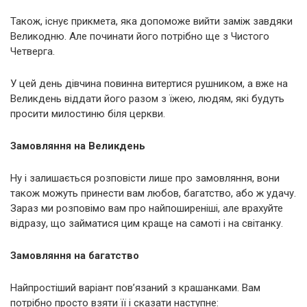
Також, існує прикмета, яка допоможе вийти заміж завдяки
Великодню. Але починати його потрібно ще з Чистого
Четверга.
У цей день дівчина повинна витертися рушником, а вже на
Великдень віддати його разом з їжею, людям, які будуть
просити милостиню біля церкви.
Замовляння на Великдень
Ну і залишається розповісти лише про замовляння, вони
також можуть принести вам любов, багатство, або ж удачу.
Зараз ми розповімо вам про найпоширеніші, але врахуйте
відразу, що займатися цим краще на самоті і на світанку.
Замовляння на багатство
Найпростіший варіант пов’язаний з крашанками. Вам
потрібно просто взяти її і сказати наступне: