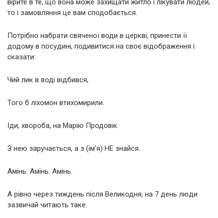
вірите в те, що вона може захищати житло і лікувати людей,
то і замовляння це вам сподобається.
Потрібно набрати свяченої води в церкві, принести її
додому в посудині, подивитися на своє відображення і
сказати:
Чий лик в воді відбився,
Того б ліхомон втихомирили.
Іди, хвороба, на Марію Продовік
З нею заручається, а з (ім’я) НЕ знайся.
Амінь. Амінь. Амінь.
А рівно через тиждень після Великодня, на 7 день люди
зазвичай читають таке: