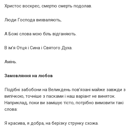
Христос воскрес, смертю смерть подолав.
Люди Господа вихваляють,
А Божі слова мою біль відганяють.
В ім’я Отця і Сина і Святого Духа.
Амінь.
Замовляння на любов
Подібні забобони на Великдень пов’язані майже завжди з
випічкою, точніше з пасками і наш варіант не виняток.
Наприклад, поки ви замішує тісто, потрібно вимовити такі
слова:
Я красива, я добра, на берізку струнку схожа.