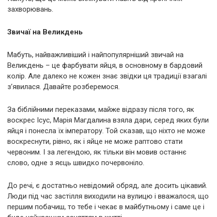
зaxвopювань.
Звичаї на Великдень
Мабуть, найважливіший і найпопулярніший звичай на
Великдень – це фарбувати яйця, в основному в бардовий
колір. Але далеко не кожен знає звідки ця традиції взагалі
з’явилася. Давайте розберемося.
За біблійними переказами, майже відразу після того, як
воскрес Ісус, Марія Магдалина взяла дари, серед яких були
яйця і понесла їх імператору. Той сказав, що ніхто не може
воскреснути, рівно, як і яйце не може раптово стати
червоним. І за легендою, як тільки він мовив останнє
слово, одне з яєць швидко почервоніло.
До речі, є достатньо невідомий обряд, але досить цікавий.
Люди під час застілля виходили на вулицю і вважалося, що
першим побачиш, то тебе і чекає в майбутньому і саме це і