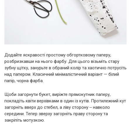
Додайте яскравості простому обгортковому паперу,
розбризкавши на нього фарбу. Для цього візьміть стару
зубну щітку, занурьте в обраний колір та хаотично потрусіть
над папером. Класичний мінімалістичний варіант — білий
папір, чорна фарба.
Щоби загорнути букет, виріжте прямокутник паперу,
покладіть квіти верхівками в один із кутів. Протилежний кут
загорніть вверх до стебел, а ліву сторону ‒ навколо
середини. Тепер зверху загорніть праву сторону та
закріпіть мотузкою.