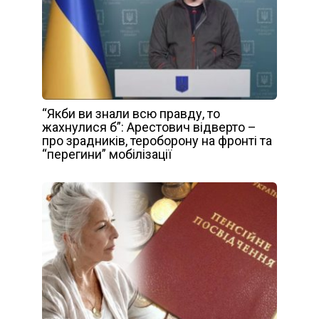
“Якби ви знали всю правду, то
жахнулися б”: Арестович відверто –
про зрадників, тероборону на фронті та
“перегини” мобілізації