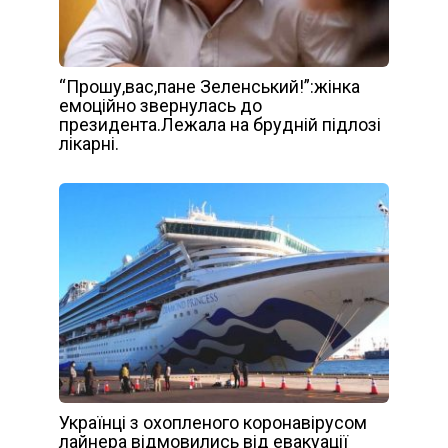
“Прошу,вас,пане Зеленський!”:жінка
емоційно звернулась до
президента.Лежала на брудній підлозі
лікарні.
Українці з охопленого коронавірусом
лайнера відмовились від евакуації