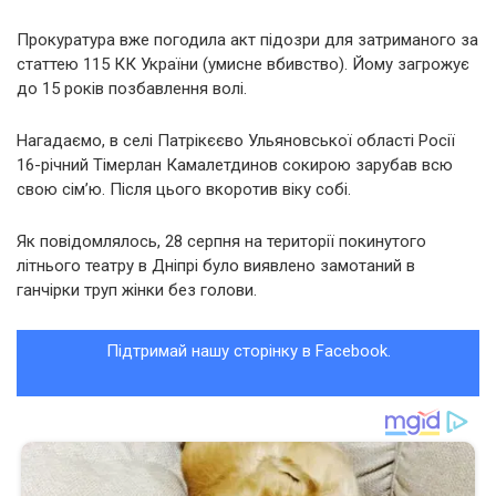
Прокуратура вже погодила акт підозри для затриманого за
статтею 115 КК України (умисне вбивство). Йому загрожує
до 15 років позбавлення волі.
Нагадаємо, в селі Патрікєєво Ульяновської області Росії
16-річний Тімерлан Камалетдинов сокирою зарубав всю
свою сім’ю. Після цього вкоротив віку собі.
Як повідомлялось, 28 серпня на території покинутого
літнього театру в Дніпрі було виявлено замотаний в
ганчірки труп жінки без голови.
Підтримай нашу сторінку в Facebook.