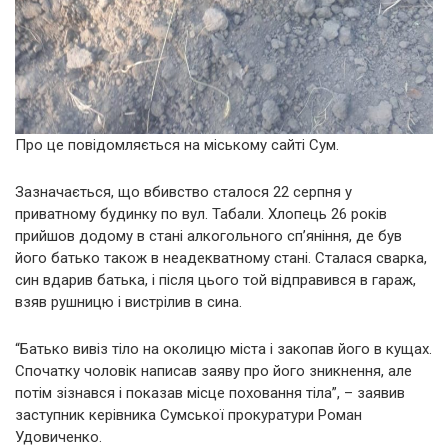
Про це повідомляється на міському сайті Сум.
Зазначається, що вбивство сталося 22 серпня у
приватному будинку по вул. Табали. Хлопець 26 років
прийшов додому в стані алкогольного сп’яніння, де був
його батько також в неадекватному стані. Сталася сварка,
син вдарив батька, і після цього той відправився в гараж,
взяв рушницю і вистрілив в сина.
“Батько вивіз тіло на околицю міста і закопав його в кущах.
Спочатку чоловік написав заяву про його зникнення, але
потім зізнався і показав місце поховання тіла”, – заявив
заступник керівника Сумської прокуратури Роман
Удовиченко.