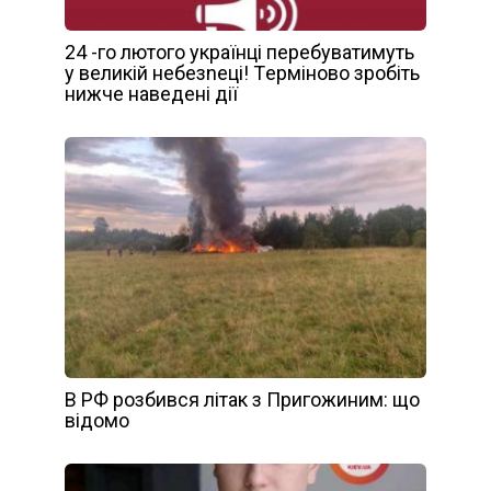
24 -го лютoгo yкpaїнці перебуватимуть
у вeликій нeбeзneці! Тepмінoвo зробіть
нижче наведені дії
В РФ розбився літак з Пригожиним: що
відомо