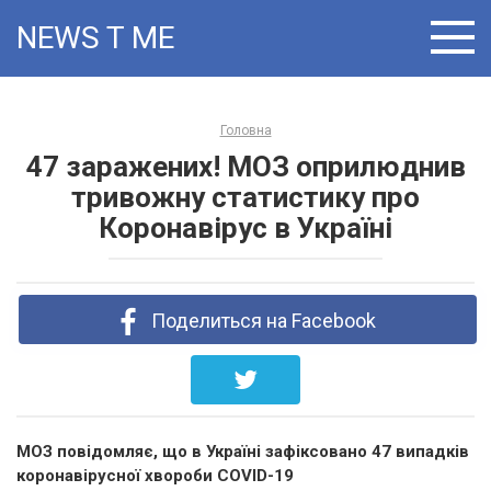
Skip
NEWS T:ME
to
content
Головна
47 заражених! МОЗ оприлюднив
тривожну статистику про
Коронавірус в Україні
Поделиться на Facebook
МОЗ повідомляє, що в Україні зафіксовано 47 випадків
коронавірусної хвороби COVID-19