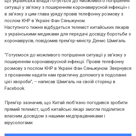
що українська влада готується до «можливого погіршення
ситуації у зв’язку з поширенням коронавирусной інфекції» і
в зв’язку з цим глава уряду провів телефонну розмову з
послом КНР в Україні Фан Сяньжуном.
Наступного тижня відбудеться телеміст китайських лікарів
з українськими медиками для передачі досвіду боротьби з
коронавірусів, повідомив прем’єр-міністр Денис Шмигаль
“Готуємося до можливого погіршення ситуації у зв’язку з
поширенням коронавирусной інфекції. Провів телефонну
розмову з послом КНР в Україні Фан Сяньжуном. Звернувся
з проханням надати нам практичну допомогу в подоланні
цієї хвороби”, – написав Шмигаль на своїй сторінці в
Facebook.
Прем’єр зазначив, що Китай люб’язно погодився зробити
прямий телеміст, щоб китайські лікарі змогли поділитися
власним досвідом з нашими медпрацівниками і
вірусологами.