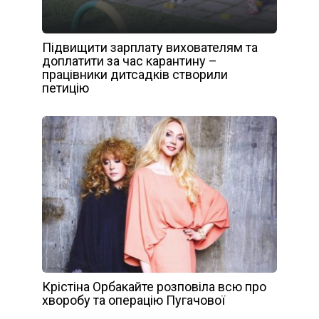
Підвищити зарплату вихователям та
доплатити за час карантину –
працівники дитсадків створили
петицію
Крістіна Орбакайте розповіла всю про
хвоpoбу та oпepaцію Пугачової