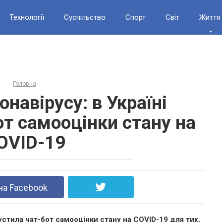
Технології
Суспільство
Спорт
Світ
Життя
Головна
навірусу: в Україні
от самооцінки стану на
OVID-19
на Facebook
устила чат-бот самооцінки стану на COVID-19 для тих,