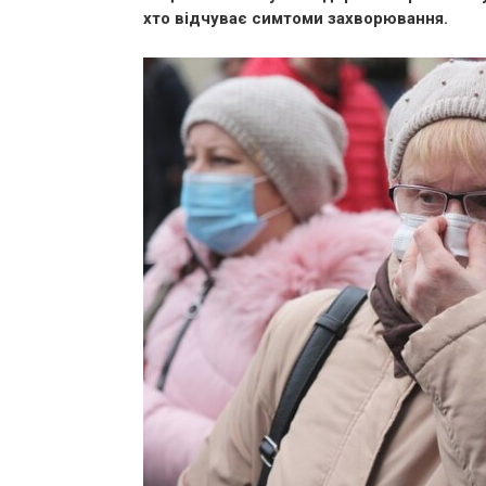
хто відчуває симтоми захворювання.