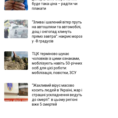
буде така ціна – радіти чи
плакати
“Злива і шалений вітер пруть
на автошляхи та автомобілі,
дощ і снігопад хлинуть
прямо завтра”: накриє мороз
у -8 градусів
ТЦК терміново шукає
чоловіків із цими ознаками,
мобілізують навіть 50-річних
осіб для цієї роботи:
мобілізація, повістки, ЗСУ
“Жахливий вірус масово
косить людей в Україні, жар і
страшні ускладнення ведуть
до смерті”: в цьому регіоні
вже 5 смертей