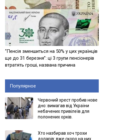
“Пенсія зменшиться на 50% у цих українців
ще до 31 березня”: ці 3 групи пенсіонерів
втратять гроші, названа причина
Популярное
Червоний хрест пробив нове
дно: вимагав від України
небачених привілеїв для
полонених орків.
Хто назбирав хоч трохи
доларів: вже скоро на них