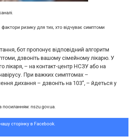
аналі.
фактори ризику для тих, хто відчуває симптоми
итання, бот пропонує відповідний алгоритм
мптоми, дзвоніть вашому сімейному лікарю. У
го лікаря, – на контакт-центр НСЗУ або на
онавірусу. При важких симптомах –
ення дихання – дзвоніть на 103”, – йдеться у
 посиланням: nszu.gov.ua.
нашу сторінку в Facebook.