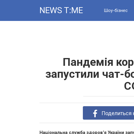
Skip
NEWS T:ME
to
Шоу-бізнес
content
Новини
Пандемія коро
запустили чат-б
C
Поделиться 
Національна служба здоров’я України зап