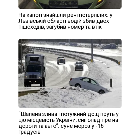
На капоті знайшли речі потерпілих: у
Львівській області водій збив двох
пішоходів, загубив номер та втік
“Шалена злива і потужний дощ пруть у
цю місцевість України, снігопад пре на
дороги та авто”: суне мороз у -16
градусів