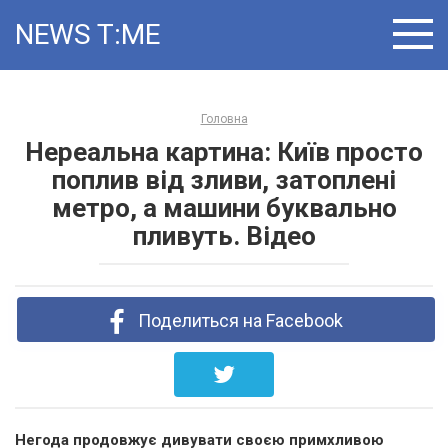
Skip
NEWS T:ME
to
content
Головна
Нереальна картина: Київ просто
поплив від зливи, затоплені
метро, ​​а машини буквально
пливуть. Відео
Поделиться на Facebook
Негода продовжує дивувати своєю примхливою