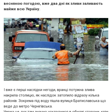
весняною погодою, вже два дні як зливи заливають
майже всю Україну.
І вже є перші наслідки негоди, вранці потужна злива
накрила столицю, як наслідок затопило відразу кілька
районів. Зокрема під воду пішла вулиця Братиславська що
веде до метро Чернігівська.
Через це, рух там значно ускладнися в обидві сторони, крім