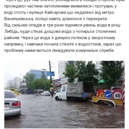
проїжджої частини затопленими виявилися і тротуари, у
воді стоїть і вулиця Кайсарова що недалеко від метро
Васильківська, поліції навіть довелося її перекрити.
Від сильних опадів в три рази піднявся рівень води в річці
Либідь, куди стікає дощова вода з чотирьох столичних
районів. Через це вода з джерел потекла у зворотному
напрямку, і навпаки почала стікати з водостоків, зараз цю
проблему намагаються ліквідувати комунальні служби.