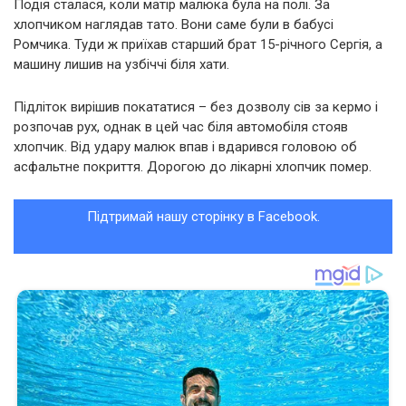
Подія сталася, коли матір малюка була на полі. За
хлопчиком наглядав тато. Вони саме були в бабусі
Ромчика. Туди ж приїхав старший брат 15-річного Сергія, а
машину лишив на узбіччі біля хати.
Підліток вирішив покататися – без дозволу сів за кермо і
розпочав рух, однак в цей час біля автомобіля стояв
хлопчик. Від удару малюк впав і вдарився головою об
асфальтне покриття. Дорогою до лікарні хлопчик помер.
Підтримай нашу сторінку в Facebook.