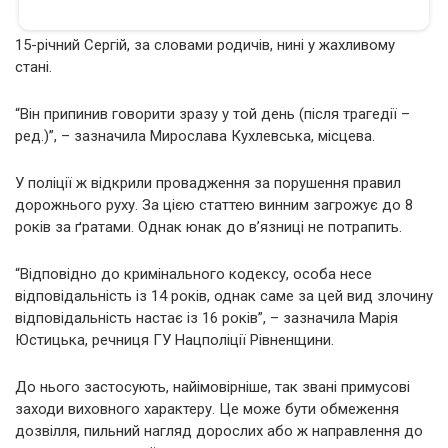
15-річний Сергій, за словами родичів, нині у жахливому
стані.
“Він припинив говорити зразу у той день (після трагедії –
ред.)”, – зазначила Мирослава Кухлевська, місцева.
У поліції ж відкрили провадження за порушення правил
дорожнього руху. За цією статтею винним загрожує до 8
років за ґратами. Однак юнак до в’язниці не потрапить.
“Відповідно до кримінального кодексу, особа несе
відповідальність із 14 років, однак саме за цей вид злочину
відповідальність настає із 16 років”, – зазначила Марія
Юстицька, речниця ГУ Нацполіції Рівненщини.
До нього застосують, найімовірніше, так звані примусові
заходи виховного характеру. Це може бути обмеження
дозвілля, пильний нагляд дорослих або ж направлення до