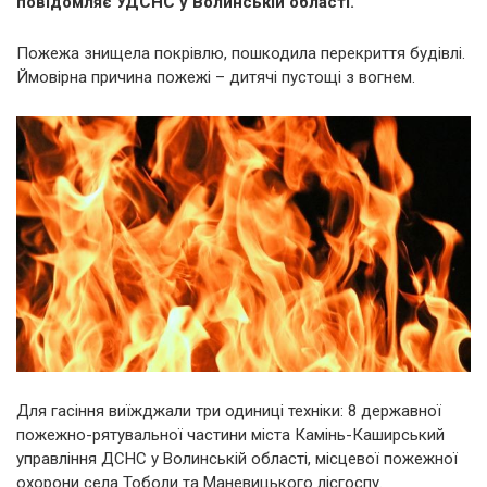
повідомляє УДСНС у Волинській області.
Пожежа знищела покрівлю, пошкодила перекриття будівлі.
Ймовірна причина пожежі – дитячі пустощі з вогнем.
Для гасіння виїжджали три одиниці техніки: 8 державної
пожежно-рятувальної частини міста Камінь-Каширський
управління ДСНС у Волинській області, місцевої пожежної
охорони села Тоболи та Маневицького лісгоспу.