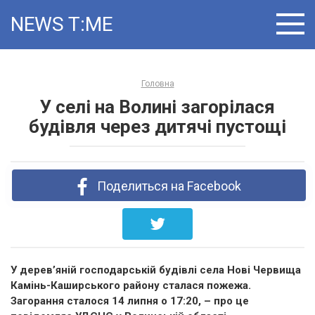
Skip
NEWS T:ME
to
content
Головна
У селі на Волині загорілася
будівля через дитячі пустощі
Поделиться на Facebook
У дерев’яній господарській будівлі села Нові Червища
Камінь-Каширського району сталася пожежа.
Загорання сталося 14 липня о 17:20, – про це