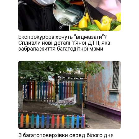
Експрокурора хочуть “відмазати”?
Спливли нові деталі п’яної ДТП, яка
забрала життя багатодітної мами
З багатоповерхівки серед білого дня