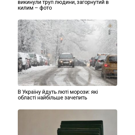
викинули труп людини, загорнутий в
килим – фото
В Україну йдуть люті морози: які
області найбільше зачепить