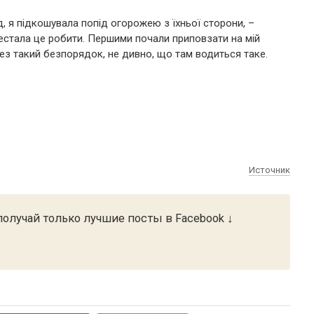
д, я підкошувала попід огорожею з їхньої сторони, –
ерестала це робити. Першими почали приповзати на мій
ерез такий безпорядок, не дивно, що там водиться таке.
Источник
олучай только лучшие посты в Facebook ↓