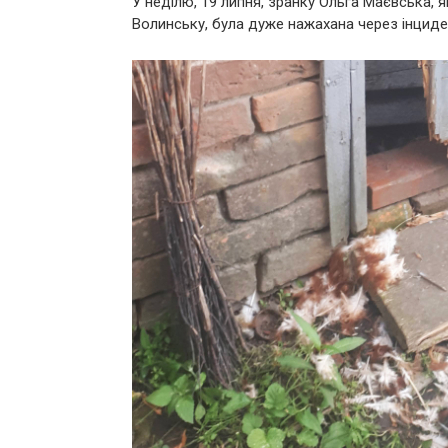
У неділю, 19 липня, зранку Ольга Маєвська, 
Волинську, була дуже нажахана через інцидент