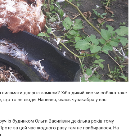
и виламати двері із замком? Хіба дикий лис чи собака таке
е, що то не люди. Напевно, якась чупакабра у нас
уч із будинком Ольги Василівни декілька років тому
роте за цей час жодного разу там не прибиралося. На
.