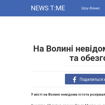
Skip
NEWS T:ME
to
Шоу-бізнес
content
Новини
На Волині невідо
та обез
Поделиться 
У місті на Волині невідома істота розірва