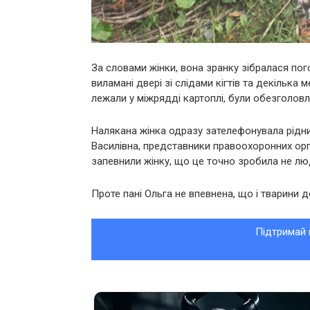
За словами жінки, вона зранку зібралася пог
виламані двері зі слідами кігтів та декілька м
лежали у міжрядді картоплі, були обезголовл
Налякана жінка одразу зателефонувала рідни
Василівна, представники правоохоронних орга
запевнили жінку, що це точно зробила не лю
Проте пані Ольга не впевнена, що і тварини д
Підтримай 