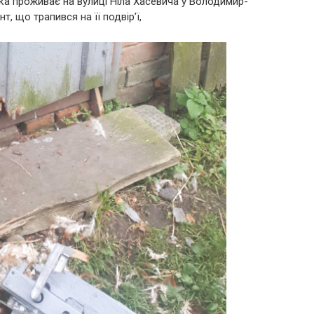
яка проживає на вулиці Ніла Хасевича у Володимир-
, що трапився на її подвір’ї,