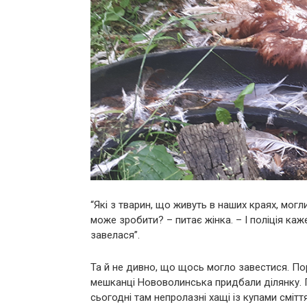
“Які з тварин, що живуть в наших краях, могл
може зробити? – питає жінка. – І поліція каж
завелася”.
Та й не дивно, що щось могло завестися. Пор
мешканці Нововолинська придбали ділянку. П
сьогодні там непролазні хащі із купами сміття