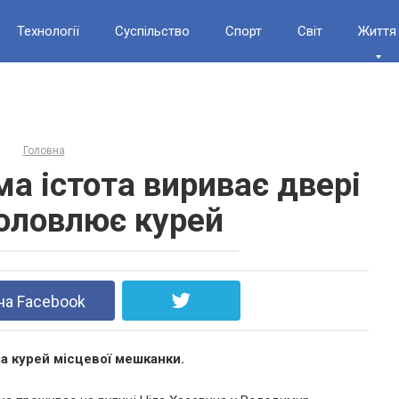
Технології
Суспільство
Спорт
Світ
Життя
Головна
ма істота вириває двері
головлює курей
на Facebook
ла курей місцевої мешканки.