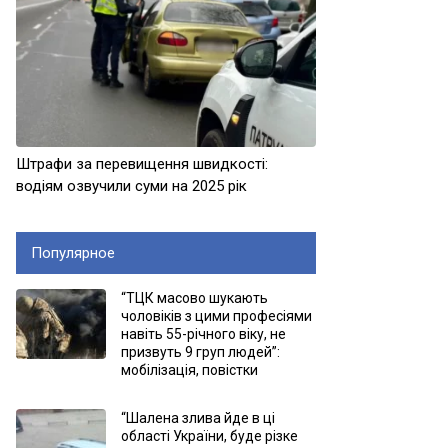
Штрафи за перевищення швидкості:
водіям озвучили суми на 2025 рік
Популярное
“ТЦК масово шукають
чоловіків з цими професіями
навіть 55-річного віку, не
призвуть 9 груп людей”:
мобілізація, повістки
“Шалена злива йде в ці
області України, буде різке