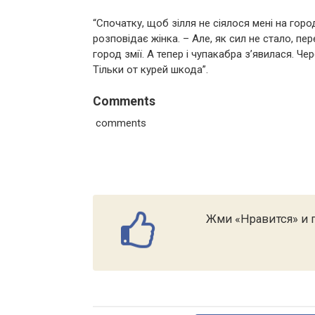
“Спочатку, щоб зілля не сіялося мені на горо
розповідає жінка. – Але, як сил не стало, п
город змії. А тепер і чупакабра з’явилася. Ч
Тільки от курей шкода”.
Comments
comments
Жми «Нравится» и п