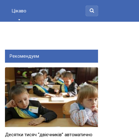
Цікаво
Рекомендуем
Десятки тисяч “двієчників” автоматично