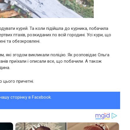
одувати курей. Та коли підійшла до курника, побачила
ертвих птахів, розкиданих по всій городині. Усі кури, що
ені та обезкровлені.
м, які згодом викликали поліцію. Як розповідає Ольга
нів приїхали і описали все, що побачили. А також
дина.
о цього причетні.
нашу сторінку в Facebook.