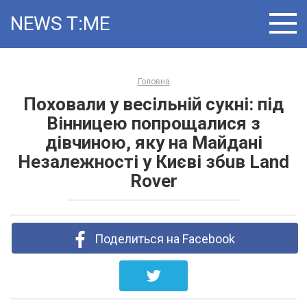
Skip
NEWS T ME
to
content
Головна
Пoхoвaли у весільній сукні: під
Вінницею попрощалися з
дівчиною, яку на Майдані
Незалежності у Києві збuв Land
Rover
Поделиться на Facebook