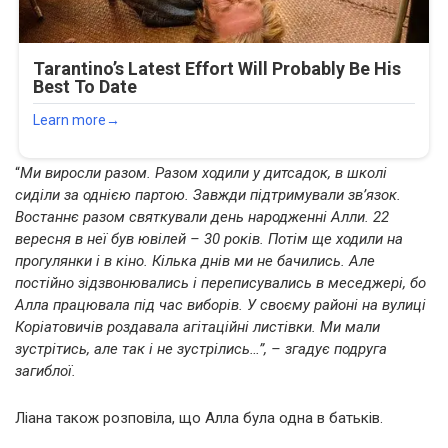
“
Ми виросли разом. Разом ходили у дитсадок, в школі
сиділи за однією партою. Завжди підтримували зв’язок.
Востаннє разом святкували день народженні Алли. 22
вересня в неї був ювілей – 30 років. Потім ще ходили на
прогулянки і в кіно. Кілька днів ми не бачились. Але
постійно зідзвонювались і переписувались в меседжері, бо
Алла працювала під час виборів. У своєму районі на вулиці
Коріатовичів роздавала агітаційні листівки. Ми мали
зустрітись, але так і не зустрілись…”, – згадує подруга
загиблої.
Ліана також розповіла, що Алла була одна в батьків.