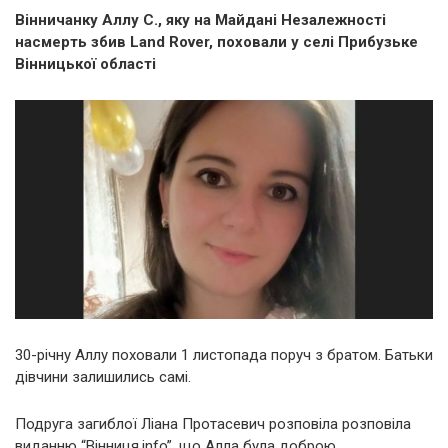
Вінничанку Аллу С., яку на Майдані Незалежності
насмерть збив Land Rover, поховали у селі Прибузьке
Вінницької області
30-річну Аллу поховали 1 листопада поруч з братом. Батьки
дівчини залишились самі.
Подруга загиблої Ліана Протасевич розповіла розповіла
виданню “Вінниця.info”, що Алла була доброю,