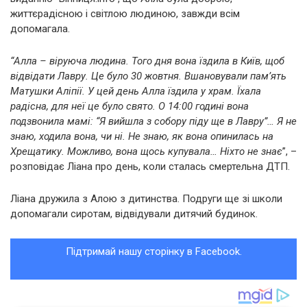
життєрадісною і світлою людиною, завжди всім
допомагала.
“Алла – віруюча людина. Того дня вона їздила в Київ, щоб
відвідати Лавру. Це було 30 жовтня. Вшановували пам’ять
Матушки Аліпії. У цей день Алла їздила у храм. Їхала
радісна, для неї це було свято. О 14:00 годині вона
подзвонила мамі: “Я вийшла з собору піду ще в Лавру”… Я не
знаю, ходила вона, чи ні. Не знаю, як вона опинилась на
Хрещатику. Можливо, вона щось купувала… Ніхто не знає
”, –
розповідає Ліана про день, коли сталась смертельна ДТП.
Ліана дружила з Алою з дитинства. Подруги ще зі школи
допомагали сиротам, відвідували дитячий будинок.
Підтримай нашу сторінку в Facebook.