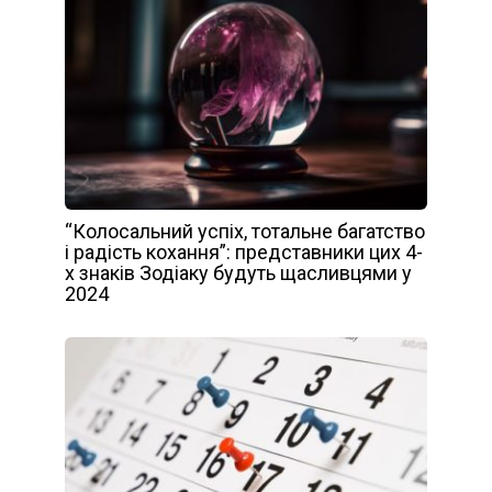
“Колосальний успіх, тотальне багатство
і радість кохання”: представники цих 4-
х знаків Зодіаку будуть щасливцями у
2024