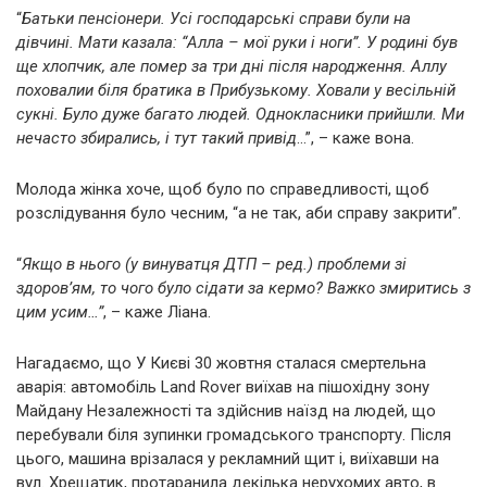
“
Батьки пенсіонери. Усі господарські справи були на
дівчині. Мати казала: “Алла – мої руки і ноги”. У родині був
ще хлопчик, але помер за три дні після народження. Аллу
поховалии біля братика в Прибузькому. Ховали у весільній
сукні. Було дуже багато людей. Однокласники прийшли. Ми
нечасто збирались, і тут такий привід
…”, – каже вона.
Молода жінка хоче, щоб було по справедливості, щоб
розслідування було чесним, “а не так, аби справу закрити”.
“
Якщо в нього (у винуватця ДТП – ред.) проблеми зі
здоров’ям, то чого було сідати за кермо? Важко змиритись з
цим усим…”
, – каже Ліана.
Нагадаємо, що У Києві 30 жовтня сталася смертельна
аварія: автомобіль Land Rover виїхав на пішохідну зону
Майдану Незалежності та здійснив наїзд на людей, що
перебували біля зупинки громадського транспорту. Після
цього, машина врізалася у рекламний щит і, виїхавши на
вул. Хрещатик, протаранила декілька нерухомих авто, в