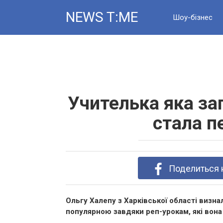
Skip
NEWS T:ME
to
Шоу-бізнес
content
Новини
Учителька яка за
стала п
Поделиться 
Ольгу Халепу з Харківської області визн
популярною завдяки реп-урокам, які вона 