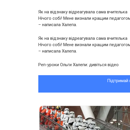
Як на відзнаку відреагувала сама вчителька
Нічого собі! Мене визнали кращим педагогом
– написала Халепа.
Як на відзнаку відреагувала сама вчителька
Нічого собі! Мене визнали кращим педагогом
– написала Халепа.
Реп-уроки Ольги Халепи: дивіться відео
Підтримай 