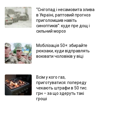
“Снігопад і несамовита злива
в Україні, раптовий прогноз
приголомшив навіть
синоптиків”: куде пре дощ і
сильний мороз
Мобілізація 50+: збирайте
рюкзаки, куди відправлять
воювати чоловіків у віці
Всім у кого газ,
приготуватися: попереду
чекають штрафи в 50 тис.
грн – за що здеруть такі
гроші