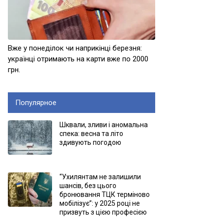
Вже у понеділок чи наприкінці березня:
українці отримають на карти вже по 2000
грн.
Популярное
Шквали, зливи і аномальна
спека: весна та літо
здивують погодою
“Ухилянтам не залишили
шансів, без цього
бронювання ТЦК терміново
мобілізує”: у 2025 році не
призвуть з цією професією