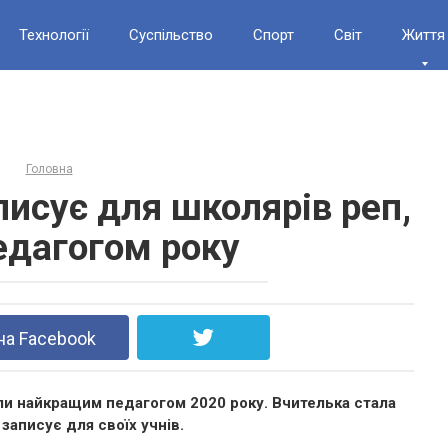
Технології
Суспільство
Спорт
Світ
Життя
Головна
писує для школярів реп,
едагогом року
на Facebook
али найкращим педагогом 2020 року. Вчителька стала
записує для своїх учнів.