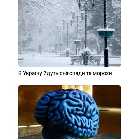
В Україну йдуть снігопади та морози