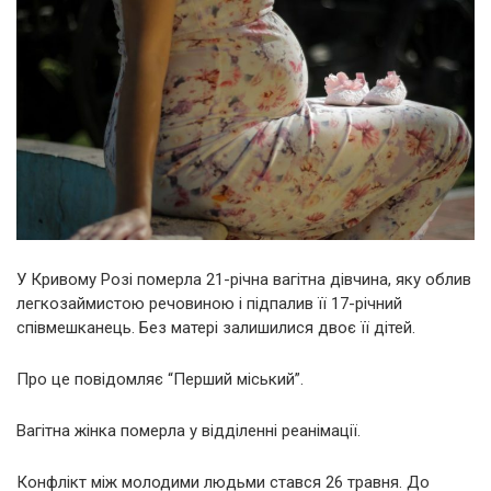
У Кривому Розі померла 21-річна вагітна дівчина, яку облив
легкозаймистою речовиною і підпалив її 17-річний
співмешканець. Без матері залишилися двоє її дітей.
Про це повідомляє “Перший міський”.
Вагітна жінка померла у відділенні реанімації.
Конфлікт між молодими людьми стався 26 травня. До