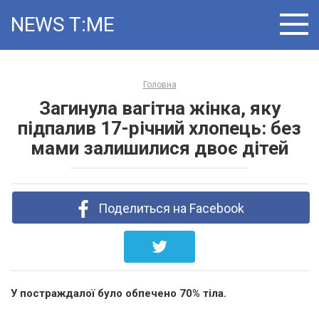
Skip
NEWS T:ME
to
content
Головна
Загинула вагітна жінка, яку
підпалив 17-річний хлопець: без
мами залишилися двоє дітей
Поделиться на Facebook
У постраждалої було обпечено 70% тіла.