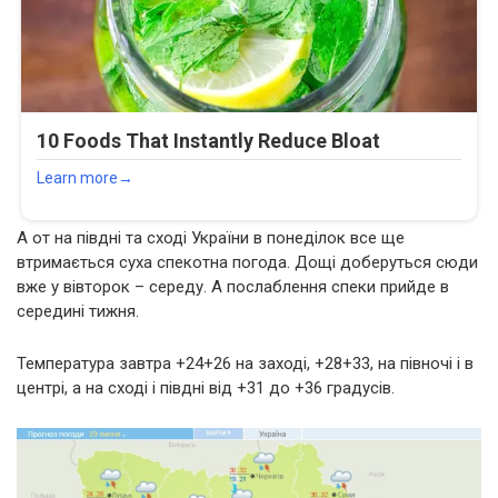
А от на півдні та сході України в понеділок все ще
втримається суха спекотна погода. Дощі доберуться сюди
вже у вівторок – середу. А послаблення спеки прийде в
середині тижня.
Температура завтра +24+26 на заході, +28+33, на півночі і в
центрі, а на сході і півдні від +31 до +36 градусів.