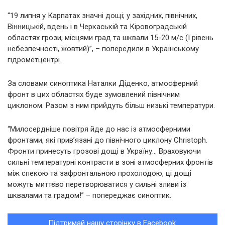
“19 липня у Карпатах значні дощі; у західних, північних,
Вінницькій, вдень і в Черкаській та Кіровоградській
областях грози, місцями град та шквали 15-20 м/с (І рівень
небезпечності, жовтий)”, – попередили в Українському
гідрометцентрі.
За словами синоптика Наталки Діденко, атмосферний
фронт в цих областях буде зумовлений північним
циклоном. Разом з ним прийдуть більш низькі температури.
“Милосердніше повітря йде до нас із атмосферними
фронтами, які прив’язані до північного циклону Christoph.
Фронти принесуть грозові дощі в Україну… Враховуючи
сильні температурні контрасти в зоні атмосферних фронтів
між спекою та зафронтальною прохолодою, ці дощі
можуть миттєво перетворюватися у сильні зливи із
шквалами та градом!” – попереджає синоптик.
Підтримай нашу сторінку в Facebook.