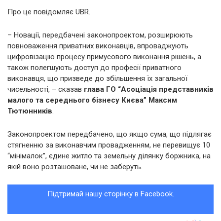
Про це повідомляє UBR.
– Новації, передбачені законопроектом, розширюють
повноваження приватних виконавців, впроваджують
цифровізацію процесу примусового виконання рішень, а
також полегшують доступ до професії приватного
виконавця, що призведе до збільшення їх загальної
чисельності, – сказав
глава ГО “Асоціація представників
малого та середнього бізнесу Києва” Максим
Тютюнників
.
Законопроектом передбачено, що якщо сума, що підлягає
стягненню за виконавчим провадженням, не перевищує 10
“мінімалок”, єдине житло та земельну ділянку боржника, на
якій воно розташоване, чи не заберуть.
Підтримай нашу сторінку в Facebook.