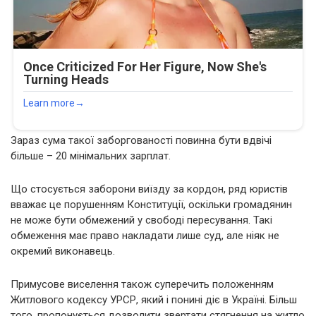
Зараз сума такої заборгованості повинна бути вдвічі
більше – 20 мінімальних зарплат.
Що стосується заборони виїзду за кордон, ряд юристів
вважає це порушенням Конституції, оскільки громадянин
не може бути обмежений у свободі пересування. Такі
обмеження має право накладати лише суд, але ніяк не
окремий виконавець.
Примусове виселення також суперечить положенням
Житлового кодексу УРСР, який і понині діє в Україні. Більш
того, пропонується дозволити звертати стягнення на житло