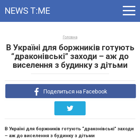
Skip
NEWS T:ME
to
content
Головна
В Україні для боржників готують
“драконівські” заходи – аж до
виселення з будинку з дітьми
Поделиться на Facebook
В Україні для боржників готують “драконівські” заходи
– аж до виселення з будинку з дітьми