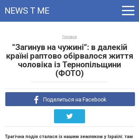
Skip
NEWS T:ME
to
content
Головна
“Загинув на чужині”: в далекій
країні раптово обірвалося життя
чоловіка із Тернопільщини
(ФОТО)
Поделиться на Facebook
Трагічна подія сталася із нашим земляком у Ізраїлі: там