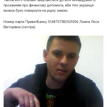
Також його близькі звертаються до всіх небайдужих із
проханням про фінансову допомоги, аби тіло українця
можна було повернути на рідну землю.
Номер карти ПриватБанку 5168757382529206 Ломпа Леся
Вікторівна (сестра).